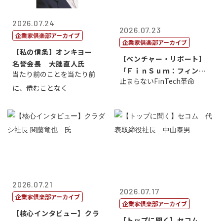
2026.07.24
2026.07.23
企業家倶楽部アーカイブ
企業家倶楽部アーカイブ
【私の信条】オンキヨー
【ベンチャー・リポート】
名誉会長 大朏直人氏
「ＦｉｎＳｕｍ：フィンテ
当たり前のことを当たり前
止まらないFinTech革命
ック・サミッ...
に、倦むことなく
2026.07.21
2026.07.17
企業家倶楽部アーカイブ
企業家倶楽部アーカイブ
【核心インタビュー】クラ
【トップに聞く】セコム