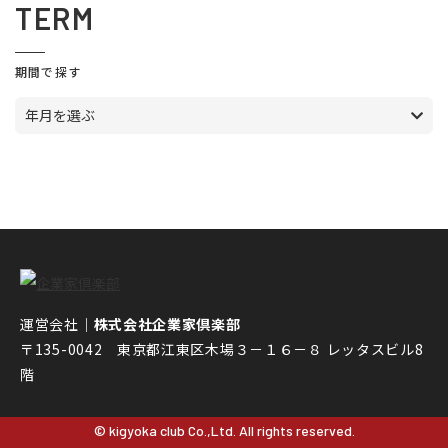
TERM
期間で探す
年月を選ぶ
運営会社｜
株式会社企業家倶楽部
〒135-0042 東京都江東区木場３－１６－８ レッタスビル8
階
© kigyoka club Co.,Ltd. All rights reserved.