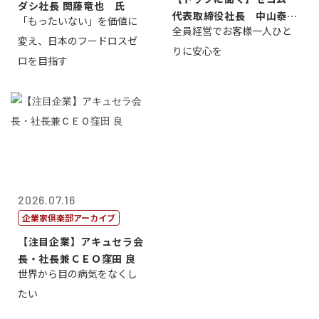
ダシ社長 関藤竜也 氏
代表取締役社長 中山泰
「もったいない」を価値に
全員経営でお客様一人ひと
男
変え、日本のフードロスゼ
りに安心を
ロを目指す
2026.07.16
企業家倶楽部アーカイブ
【注目企業】アキュセラ会
長・社長兼ＣＥＯ窪田 良
世界から目の病気をなくし
たい