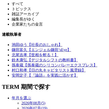
すべて
トピックス
雑誌アーカイブ
編集長がゆく
企業家たちの金言
連載執筆者
池田ゆう【社長のおしゃれ】
鎌田富久【エンジェル鎌田’sEye】
北尾吉孝【世相を斬る！】
鈴木康弘【デジタルシフトの教科書】
孫泰蔵【孫泰蔵のシリコンバレーエクスプレス】
村口和孝【日の丸キャピタリスト風雲録】
安岡定子【『論語』を実践に活かす】
TERM
期間で探す
年月を選ぶ
2026年08月(5)
2026年07月(19)