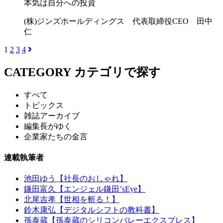
本気は自分への投資
(株)ジンズホールディングス 代表取締役CEO 田中
仁
1
2
3
4
CATEGORY
カテゴリで探す
すべて
トピックス
雑誌アーカイブ
編集長がゆく
企業家たちの金言
連載執筆者
池田ゆう【社長のおしゃれ】
鎌田富久【エンジェル鎌田’sEye】
北尾吉孝【世相を斬る！】
鈴木康弘【デジタルシフトの教科書】
孫泰蔵【孫泰蔵のシリコンバレーエクスプレス】