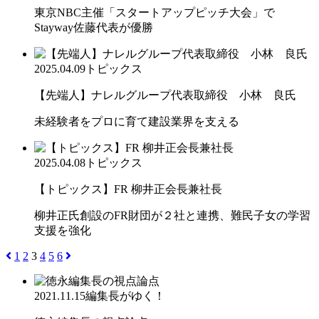
東京NBC主催「スタートアップピッチ大会」で
Stayway佐藤代表が優勝
2025.04.09
トピックス
【先端人】ナレルグループ代表取締役 小林 良氏
未経験者をプロに育て建設業界を支える
2025.04.08
トピックス
【トピックス】FR 柳井正会長兼社長
柳井正氏創設のFR財団が２社と連携、難民子女の学習
支援を強化
1
2
3
4
5
6
2021.11.15
編集長がゆく！