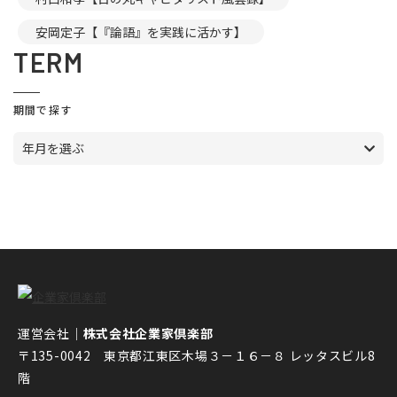
安岡定子【『論語』を実践に活かす】
TERM
期間で探す
年月を選ぶ
運営会社｜
株式会社企業家倶楽部
〒135-0042 東京都江東区木場３－１６－８ レッタスビル8
階