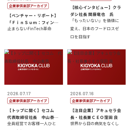
企業家倶楽部アーカイブ
【核心インタビュー】クラ
ダシ社長 関藤竜也 氏
【ベンチャー・リポート】
「もったいない」を価値に
「ＦｉｎＳｕｍ：フィンテ
止まらないFinTech革命
変え、日本のフードロスゼ
ック・サミッ...
ロを目指す
2026.07.17
2026.07.16
企業家倶楽部アーカイブ
企業家倶楽部アーカイブ
【トップに聞く】セコム
【注目企業】アキュセラ会
代表取締役社長 中山泰
長・社長兼ＣＥＯ窪田 良
全員経営でお客様一人ひと
世界から目の病気をなくし
男