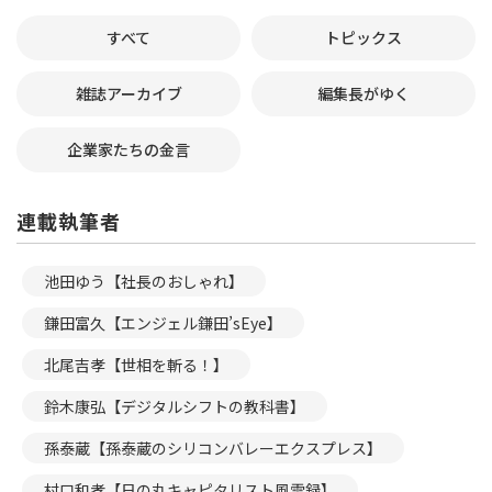
すべて
トピックス
雑誌アーカイブ
編集長がゆく
企業家たちの金言
連載執筆者
池田ゆう【社長のおしゃれ】
鎌田富久【エンジェル鎌田’sEye】
北尾吉孝【世相を斬る！】
鈴木康弘【デジタルシフトの教科書】
孫泰蔵【孫泰蔵のシリコンバレーエクスプレス】
村口和孝【日の丸キャピタリスト風雲録】