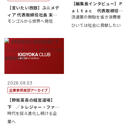
【編集長インタビュー】Ｐ
【言いたい放題】ユニメデ
ａｌｔａｃ 代表取締役会
ィア 代表取締役社長 末田
流通業の無駄を省き消費者
長三木田國夫
モンゴルから世界へ発信
真
ひいては社会に貢献したい
2026.08.03
企業家倶楽部アーカイブ
【野坂英吾の経営道場】
下 ／トレジャー・ファク
時代を捉え進化し続ける企
トリー社長野坂...
業へ