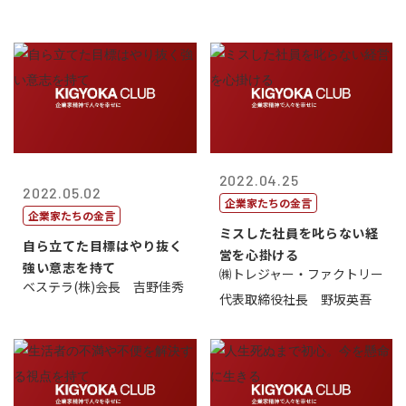
2022.04.25
2022.05.02
企業家たちの金言
企業家たちの金言
ミスした社員を叱らない経
自ら立てた目標はやり抜く
営を心掛ける
強い意志を持て
㈱トレジャー・ファクトリー
ベステラ(株)会長 吉野佳秀
代表取締役社長 野坂英吾