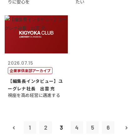
りに安心を
たい
2026.07.15
企業家倶楽部アーカイブ
【編集長インタビュー】ユ
ーグレナ社長 出雲 充
視座を高め経営に邁進する
1
2
3
4
5
6