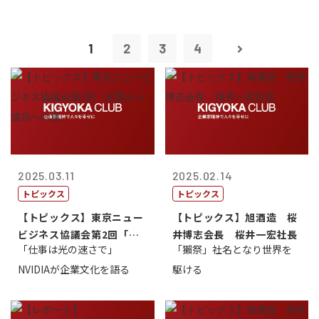
1
2
3
4
2025.03.11
2025.02.14
トピックス
トピックス
【トピックス】東京ニュー
【トピックス】旭酒造 桜
ビジネス協議会第2回「起
井博志会長 桜井一宏社長
「仕事は光の速さで」
「獺祭」社名となり世界を
業から成功へ...
NVIDIAが企業文化を語る
駆ける