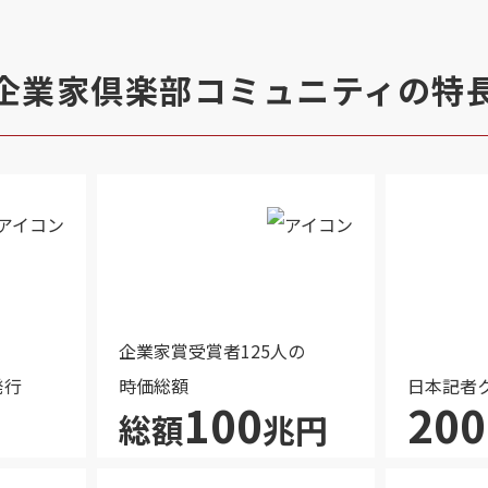
企業家倶楽部
コミュニティの特
企業家賞受賞者125人の
発行
時価総額
日本記者
100
200
総額
兆円