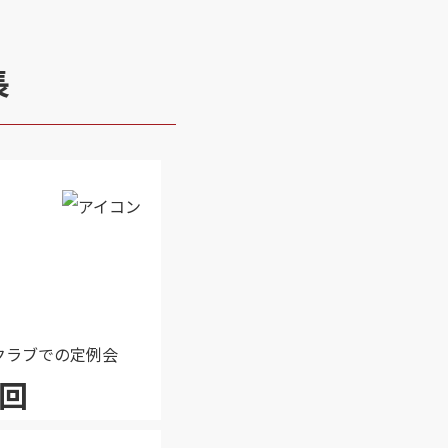
長
クラブでの定例会
回