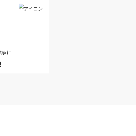
業家に
！