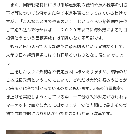
また、国家戦略特区における解雇規制の緩和や法人税率の引き
下げ等についても何かまた全て中途半端になってきているわけで
すが、「こんなことまでやるのか！」というぐらい諸外国を圧倒
して踏み込んで行かねば、「２０２０年までに海外勢による対日
投資倍増という目標達成」は間違いなく不可能です。
もっと思い切って大胆な改革に踏み切るという覚悟なくして、
来年の日本経済見通しはそれ程明るいものとなり得ないでしょ
う。
上記したように外的な不安定要因は様々ありますが、結局のと
ころ成長政策というものにおいて、どれだけ大鉈を振るうことが
出来るかに全て掛かっているのだと思います。5％の消費税率引
き上げを実施しようとしている中、十二分な政策対応がなければ
マーケットは直ぐに売りに掛かります。安倍内閣には是非その覚
悟で成長戦略に取り組んでいただきたいと思う次第です。