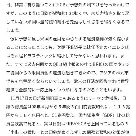
日、非常に有り難いことにECBが予想外の利下げを行ったわけで
すが、このように日欧が緩和強化に動く中、未だ力強さを取り戻
していない米国は量的緩和縮小を先延ばしせざるを得なくなるで
しょう。
仮に予想に反し米国の雇用を中心とする経済指標が強く縮小す
ることになったとしても、次期FRB議長に就任予定のイエレン氏
はそれ程ドラスティックに縮小して行かないと思われます。ま
た、すでに過去何回かのQE３縮小報道の中でBRICsの国々やアジ
ア諸国からの米国資金の還流も起きてきたので、アジアの株式市
場もそれ程弱くならないでしょう。欧米の経済が回復すれば世界
経済も全般的に一応上昇という形になるのだろうと思います。
11月17日の日経新聞記事にもあるようにリーマン危機後、日
銀の総資産は08年４月から５年間の白川前総裁時代に、１１３兆
円から１６４兆円へと、51兆円増え、国内総生産（GDP）比の総
資産残高で見ると、実は日銀はFRBやECBを上回っているものの
「小出しの緩和」との印象がぬぐえず此の間殆ど緩和の効果が無