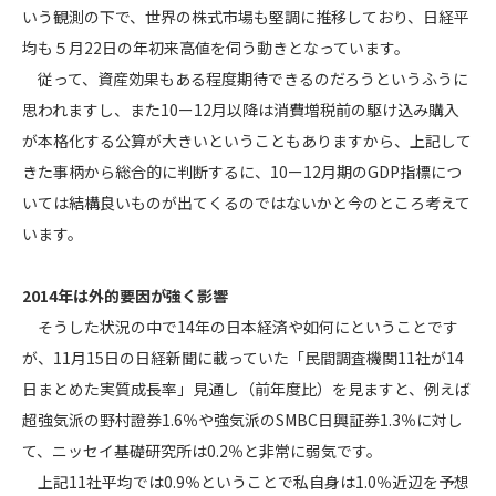
いう観測の下で、世界の株式市場も堅調に推移しており、日経平
均も５月22日の年初来高値を伺う動きとなっています。
従って、資産効果もある程度期待できるのだろうというふうに
思われますし、また10ー12月以降は消費増税前の駆け込み購入
が本格化する公算が大きいということもありますから、上記して
きた事柄から総合的に判断するに、10ー12月期のGDP指標につ
いては結構良いものが出てくるのではないかと今のところ考えて
います。
2014年は外的要因が強く影響
そうした状況の中で14年の日本経済や如何にということです
が、11月15日の日経新聞に載っていた「民間調査機関11社が14
日まとめた実質成長率」見通し（前年度比）を見ますと、例えば
超強気派の野村證券1.6％や強気派のSMBC日興証券1.3％に対し
て、ニッセイ基礎研究所は0.2％と非常に弱気です。
上記11社平均では0.9％ということで私自身は1.0％近辺を予想