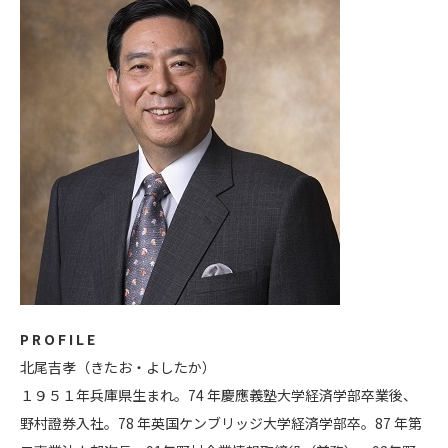
P R O F I L E
北尾吉孝（きたお・よしたか）
１９５１年兵庫県生まれ。74 年慶應義塾大学経済学部卒業後、
野村證券入社。78 年英国ケンブリッジ大学経済学部卒。87 年第