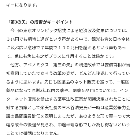
キーになります。
「第3の矢」の成否がキーポイント
今回の東京オリンピック招致による経済波及効果については、
３兆円でも期待し過ぎという声がある中で、観光も含め日本全体
に及ぶ広い意味で７年間で１００兆円を超えるという声もあっ
て、兎にも角にも之がプラスに作用することは確かです。
他方、アベノミクス「第三の矢」の構造改革では安倍首相が当
初意図していたであろう改革の姿が、どんどん後退して行ってい
るように思います。先日も医薬品のネット販売を巡って、一般医
薬品になって原則3年以内の薬や、劇薬５品目については、イン
ターネット販売を禁止する薬事法改正案が閣議決定されたことに
対する抗議として楽天社長の三木谷浩史氏が一時は産業競争力会
議の民間議員辞任を表明しましたが、あのような形で薬一つで大
幅な改革の後退が見られ、中途半端な形でしか為し得ないという
ことでは御話になりません。