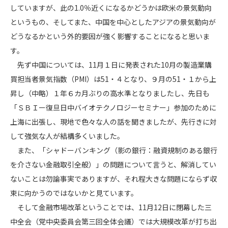
していますが、此の1.0％近くになるかどうかは欧米の景気動向
というもの、そしてまた、中国を中心としたアジアの景気動向が
どうなるかという外的要因が強く影響することになると思いま
す。
先ず中国については、11月１日に発表された10月の製造業購
買担当者景気指数（PMI）は51・４となり、９月の51・１から上
昇し（中略）１年６カ月ぶりの高水準となりましたし、先日も
「ＳＢＩー復旦日中バイオテクノロジーセミナー」参加のために
上海に出張し、現地で色々な人の話を聞きましたが、先行きに対
して強気な人が結構多くいました。
また、「シャドーバンキング（影の銀行：融資規制のある銀行
を介さない金融取引全般）」の問題について言うと、解消してい
ないことは勿論事実でありますが、それ程大きな問題にならず収
束に向かうのではないかと見ています。
そして金融市場改革ということでは、11月12日に閉幕した三
中全会（党中央委員会第三回全体会議）では大規模改革が打ち出