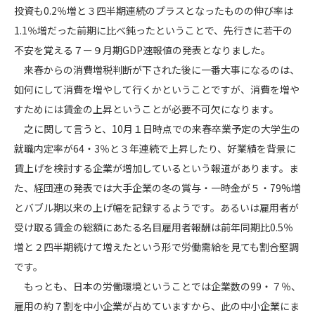
投資も0.2％増と３四半期連続のプラスとなったものの伸び率は
1.1％増だった前期に比べ鈍ったということで、先行きに若干の
不安を覚える７ー９月期GDP速報値の発表となりました。
来春からの消費増税判断が下された後に一番大事になるのは、
如何にして消費を増やして行くかということですが、消費を増や
すためには賃金の上昇ということが必要不可欠になります。
之に関して言うと、10月１日時点での来春卒業予定の大学生の
就職内定率が64・3％と３年連続で上昇したり、好業績を背景に
賃上げを検討する企業が増加しているという報道があります。ま
た、経団連の発表では大手企業の冬の賞与・一時金が５・79%増
とバブル期以来の上げ幅を記録するようです。あるいは雇用者が
受け取る賃金の総額にあたる名目雇用者報酬は前年同期比0.5％
増と２四半期続けて増えたという形で労働需給を見ても割合堅調
です。
もっとも、日本の労働環境ということでは企業数の99・７％、
雇用の約７割を中小企業が占めていますから、此の中小企業にま