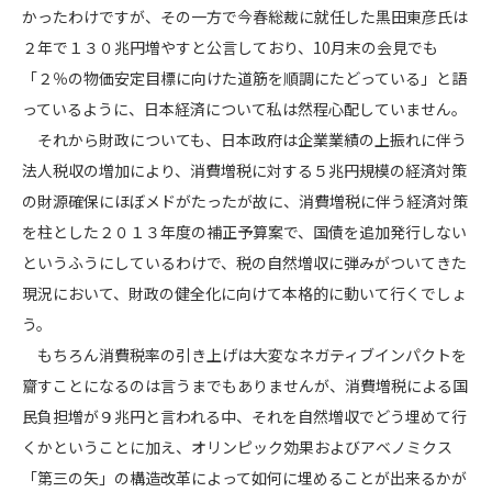
かったわけですが、その一方で今春総裁に就任した黒田東彦氏は
２年で１３０兆円増やすと公言しており、10月末の会見でも
「２％の物価安定目標に向けた道筋を順調にたどっている」と語
っているように、日本経済について私は然程心配していません。
それから財政についても、日本政府は企業業績の上振れに伴う
法人税収の増加により、消費増税に対する５兆円規模の経済対策
の財源確保にほぼメドがたったが故に、消費増税に伴う経済対策
を柱とした２０１３年度の補正予算案で、国債を追加発行しない
というふうにしているわけで、税の自然増収に弾みがついてきた
現況において、財政の健全化に向けて本格的に動いて行くでしょ
う。
もちろん消費税率の引き上げは大変なネガティブインパクトを
齎すことになるのは言うまでもありませんが、消費増税による国
民負担増が９兆円と言われる中、それを自然増収でどう埋めて行
くかということに加え、オリンピック効果およびアベノミクス
「第三の矢」の構造改革によって如何に埋めることが出来るかが