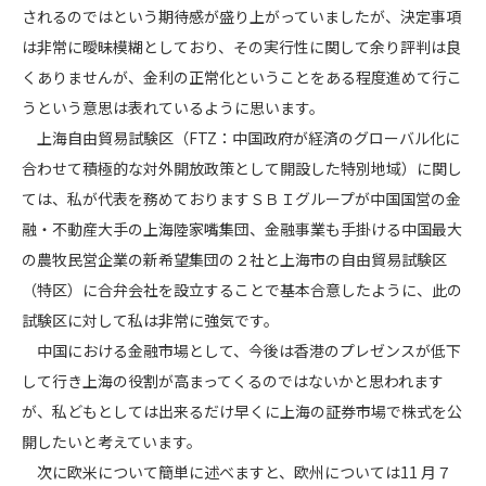
されるのではという期待感が盛り上がっていましたが、決定事項
は非常に曖昧模糊としており、その実行性に関して余り評判は良
くありませんが、金利の正常化ということをある程度進めて行こ
うという意思は表れているように思います。
上海自由貿易試験区（FTZ：中国政府が経済のグローバル化に
合わせて積極的な対外開放政策として開設した特別地域）に関し
ては、私が代表を務めておりますＳＢＩグループが中国国営の金
融・不動産大手の上海陸家嘴集団、金融事業も手掛ける中国最大
の農牧民営企業の新希望集団の２社と上海市の自由貿易試験区
（特区）に合弁会社を設立することで基本合意したように、此の
試験区に対して私は非常に強気です。
中国における金融市場として、今後は香港のプレゼンスが低下
して行き上海の役割が高まってくるのではないかと思われます
が、私どもとしては出来るだけ早くに上海の証券市場で株式を公
開したいと考えています。
次に欧米について簡単に述べますと、欧州については11 月７