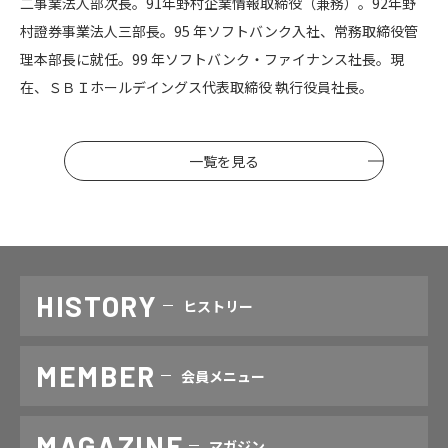
二事業法人部次長。91年野村企業情報取締役（兼務）。92年野
村證券事業法人三部長。95 年ソフトバンク入社、常務取締役管
理本部長に就任。99 年ソフトバンク・ファイナンス社長。現
在、ＳＢＩホールデイングス代表取締役 執行役員社長。
一覧を見る
HISTORY
ヒストリー
MEMBER
会員メニュー
MAGAZINE
マガジン