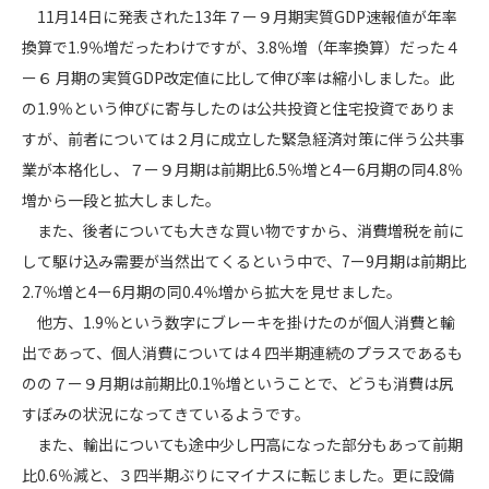
11月14日に発表された13年７ー９月期実質GDP速報値が年率
換算で1.9％増だったわけですが、3.8％増（年率換算）だった４
ー６ 月期の実質GDP改定値に比して伸び率は縮小しました。此
の1.9％という伸びに寄与したのは公共投資と住宅投資でありま
すが、前者については２月に成立した緊急経済対策に伴う公共事
業が本格化し、７ー９月期は前期比6.5％増と4ー6月期の同4.8％
増から一段と拡大しました。
また、後者についても大きな買い物ですから、消費増税を前に
して駆け込み需要が当然出てくるという中で、7ー9月期は前期比
2.7％増と4ー6月期の同0.4％増から拡大を見せました。
他方、1.9％という数字にブレーキを掛けたのが個人消費と輸
出であって、個人消費については４四半期連続のプラスであるも
のの７ー９月期は前期比0.1％増ということで、どうも消費は尻
すぼみの状況になってきているようです。
また、輸出についても途中少し円高になった部分もあって前期
比0.6％減と、３四半期ぶりにマイナスに転じました。更に設備