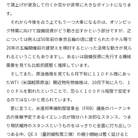
で賃上げが波及して行くか否かが非常に大きなポイントになりま
す。
それから今後を占う上でもう一つ大事になるのは、オリンピッ
ク特需に向けて設備投資がどう動き出すかという部分ですが、之
については例えば50年前の東京五輪の頃に建てられたホテル等で
20年の五輪開催前の建替えを検討するといった活発な動きが見ら
れるということもありますし、あるいは設備投資に先行する機械
需要を見ても比較的底堅く推移しています。
そしてまた、原油価格を見ても８月下旬に１１０ドル強にあっ
たWTI（米国軽質原油）期近物先物価格は、10月下旬に入り、１
００ドルを割れたということで、恐らく１００ドル程度で安定す
るのではないかと見られています。
更に言うと、米連邦準備制度理事会（FRB）議長のバーナンキ
氏の後継予定であるイエレン氏が随分ハト派的なスタンス、つま
り現状維持のスタンスというものをはっきりと全面に打ち出しつ
つある中、QE３（量的緩和第三弾）の縮小開始は暫く延びると