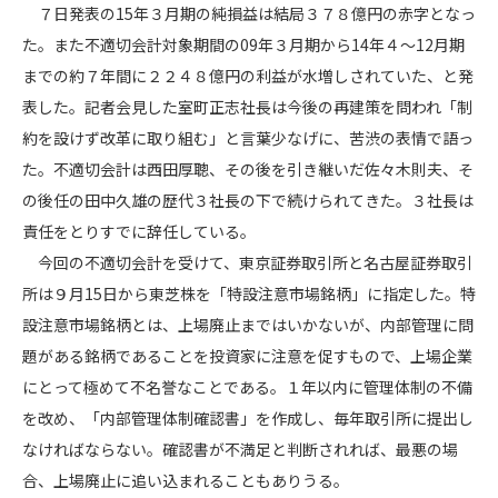
７日発表の15年３月期の純損益は結局３７８億円の赤字となっ
た。また不適切会計対象期間の09年３月期から14年４～12月期
までの約７年間に２２４８億円の利益が水増しされていた、と発
表した。記者会見した室町正志社長は今後の再建策を問われ「制
約を設けず改革に取り組む」と言葉少なげに、苦渋の表情で語っ
た。不適切会計は西田厚聰、その後を引き継いだ佐々木則夫、そ
の後任の田中久雄の歴代３社長の下で続けられてきた。３社長は
責任をとりすでに辞任している。
今回の不適切会計を受けて、東京証券取引所と名古屋証券取引
所は９月15日から東芝株を「特設注意市場銘柄」に指定した。特
設注意市場銘柄とは、上場廃止まではいかないが、内部管理に問
題がある銘柄であることを投資家に注意を促すもので、上場企業
にとって極めて不名誉なことである。１年以内に管理体制の不備
を改め、「内部管理体制確認書」を作成し、毎年取引所に提出し
なければならない。確認書が不満足と判断されれば、最悪の場
合、上場廃止に追い込まれることもありうる。