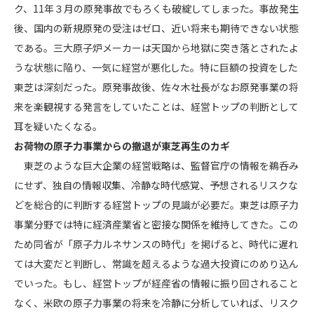
ク、11年３月の原発事故でもろくも破綻してしまった。事故発生
後、国内の新規原発の受注はゼロ、近い将来も期待できない状態
である。三大原子炉メーカーは天国から地獄に突き落とされたよ
うな状態に陥り、一気に経営が悪化した。特に巨額の投資をした
東芝は深刻だった。原発事故後、佐々木社長がなお原発事業の将
来を楽観視する発言をしていたことは、経営トップの判断として
耳を疑いたくなる。
お荷物の原子力事業からの撤退が東芝再生のカギ
東芝のような巨大企業の経営戦略は、監督官庁の情報を鵜呑み
にせず、独自の情報収集、冷静な時代感覚、予想されるリスクな
どを総合的に判断する経営トップの見識が必要だ。東芝は原子力
事業分野では特に経済産業省と密接な関係を維持してきた。この
ため同省が「原子力ルネサンスの時代」を掲げると、時代に遅れ
ては大変だと判断し、常識を超えるような過大投資にのめり込ん
でいった。もし、経営トップが経産省の情報に振り回されること
なく、米欧の原子力事業の将来を冷静に分析していれば、リスク