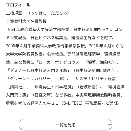
プロフィール
三橋規宏 （みつはし ただひろ）
千葉商科大学名誉教授
1964 年慶応義塾大学経済学部卒業、日本経済新聞社入社。ロン
ドン支局長、日経ビジネス編集長、論説副主幹などを経て、
2000年４月千葉商科大学政策情報学部教授。2010 年４月から同
大学大学院客員教授。名誉教授。専門は環境経済学、環境経営
論。主な著書に「ローカーボングロウス」（編著、海象社）、
「ゼミナール日本経済入門２４版」（日本経済新聞出版社）、
「グリーン・リカバリー」（同）、「サステナビリティ経営」
（講談社）、「環境再生と日本経済」（岩波新書）、「環境経済
入門第３版」（日経文庫）など多数。中央環境審議会臨時委員、
環境を考える経済人の会２１（B-LIFE21）事務局長など兼任。
一覧を見る