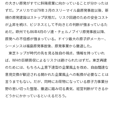
の大きい原発がすでに斜陽産業に向かっていることが分かったは
ずだ。アメリカでは79年３月のスリーマイル島原発事故以後、新
規の原発建設はストップ状態だ。リスク回避のための安全コスト
が上昇を続け、ビジネスとして不向きとの判断が強まっているた
めだ。欧州でも86年4月のソ連・チェルノブイリ原発事故以降、
原発への不信感が強まっている。ドイツ最大の原子炉メーカー、
シーメンスは福島原発事故後、原発事業から撤退した。
東芝トップが時代の先を見る独自の視点、情報を持っていれ
ば、WHの巨額買収によるリスクは避けられたはずだ。東芝再建
のためには、もちろん上意下達型の企業風土を改め、自由闊達な
意見交換が歓迎される開かれた企業風土への転換が必要なことは
言うまでもない。だが、同時にお荷物になっている原子力事業分
野の思い切った整理、撤退に踏み切る勇気、経営判断ができるか
どうかにかかっているといえるだろう。