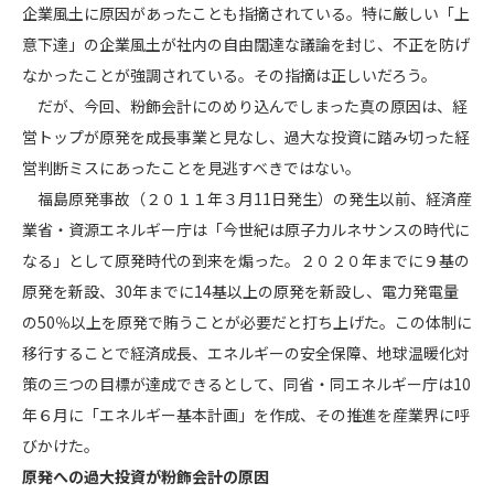
企業風土に原因があったことも指摘されている。特に厳しい「上
意下達」の企業風土が社内の自由闊達な議論を封じ、不正を防げ
なかったことが強調されている。その指摘は正しいだろう。
だが、今回、粉飾会計にのめり込んでしまった真の原因は、経
営トップが原発を成長事業と見なし、過大な投資に踏み切った経
営判断ミスにあったことを見逃すべきではない。
福島原発事故（２０１１年３月11日発生）の発生以前、経済産
業省・資源エネルギー庁は「今世紀は原子力ルネサンスの時代に
なる」として原発時代の到来を煽った。２０２０年までに９基の
原発を新設、30年までに14基以上の原発を新設し、電力発電量
の50％以上を原発で賄うことが必要だと打ち上げた。この体制に
移行することで経済成長、エネルギーの安全保障、地球温暖化対
策の三つの目標が達成できるとして、同省・同エネルギー庁は10
年６月に「エネルギー基本計画」を作成、その推進を産業界に呼
びかけた。
原発への過大投資が粉飾会計の原因