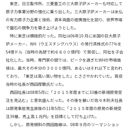
東芝、日立製作所、三菱重工の三大原子炉メーカーも呼応して
原子力事業分野の強化に乗り出した。三大原子炉メーカーは米仏
の有力原子力企業と技術、資本両面の提携強化を図り、世界市場
で盤石の競争力を築き上げようとした。
特に東芝は積極的だった。同社は06年10 月に米国の巨大原子
炉メーカー、WH（ウエスチングハウス）の発行済株式の77％を
54億ドル（当時の為替で約６６００億円）で買収し、同社を子会
社化した。当時、専門家の間では、ピークを過ぎたWHの市場価
値は、最大その半分の３０００億円、あるいはそれ以下と言われ
ており、「東芝は高い買い物をした」とささやかれていた。買収
当時の社長が西田厚聰氏だった。
西田社長は08年5月に「２０１５年度までに33基の新規原発受
注を見込む」と意気盛んだった。その後を継いだ佐々木則夫社長
は原発事故発生直後の11年5月に「２０１５年度の原発の新規受
注39基、売上高１兆円」を目標として打ち上げた。
しかし、原発傾斜の西田路線は、08年９月のリーマンショッ