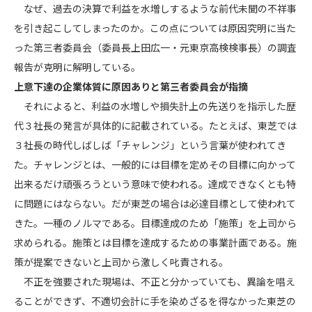
なぜ、過去の決算で利益を水増しするような前代未聞の不祥事
を引き起こしてしまったのか。この点については原因究明に当た
った第三者委員会（委員長上田広一・元東京高検検事長）の調査
報告が克明に解明している。
上意下達の企業体質に原因ありと第三者委員会が指摘
それによると、利益の水増しや損失計上の先送りを指示した歴
代３社長の発言が具体的に記載されている。たとえば、東芝では
３社長の時代しばしば「チャレンジ」という言葉が使われてき
た。チャレンジとは、一般的には目標を定めその目標に向かって
出来るだけ頑張ろうという意味で使われる。達成できなくとも特
に問題にはならない。だが東芝の場合は必達目標として使われて
きた。一種のノルマである。目標達成のため「施策」を上司から
求められる。施策とは目標を達成するための事業計画である。施
策が提案できないと上司から激しく叱責される。
不正を強要された現場は、不正と分かっていても、異論を唱え
ることができず、不適切会計に手を染めざるを得なかった東芝の