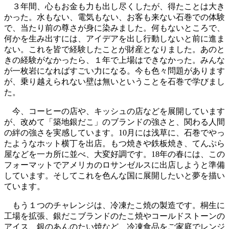
３年間、心もお金も力も出し尽くしたが、得たことは大き
かった。水もない、電気もない、お客も来ない石巻での体験
で、当たり前の尊さが身に染みました。何もないところで、
何かを生み出すには、アイデアを出し行動しないと前に進ま
ない。これを皆で経験したことが財産となりました。あのと
きの経験がなかったら、１年で上場はできなかった。みんな
が一枚岩になればすごい力になる。今も色々問題があります
が、乗り越えられない壁は無いということを石巻で学びまし
た。
今、コーヒーの店や、キッシュの店などを展開しています
が、改めて「築地銀だこ」のブランドの強さと、関わる人間
の絆の強さを実感しています。10月には浅草に、石巻でやっ
たようなホット横丁を出店。もつ焼きや鉄板焼き、てんぷら
屋などを一カ所に並べ、大変好調です。18年の春には、この
フォーマットでアメリカのロサンゼルスに出店しようと準備
しています。そしてこれを色んな国に展開したいと夢を描い
ています。
もう１つのチャレンジは、冷凍たこ焼の製造です。桐生に
工場を拡張、銀だこブランドのたこ焼やコールドストーンの
アイス、銀のあんのたい焼など、冷凍食品をご家庭でレンジ