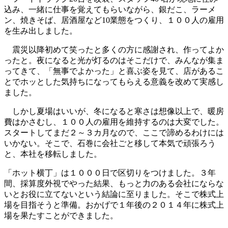
込み、一緒に仕事を覚えてもらいながら、銀だこ、ラーメ
ン、焼きそば、居酒屋など10業態をつくり、１００人の雇用
を生み出しました。
震災以降初めて笑ったと多くの方に感謝され、作ってよか
ったと。夜になると光が灯るのはそこだけで、みんなが集ま
ってきて、「無事でよかった」と喜ぶ姿を見て、店があるこ
とでホッとした気持ちになってもらえる意義を改めて実感し
ました。
しかし夏場はいいが、冬になると寒さは想像以上で、暖房
費はかさむし、１００人の雇用を維持するのは大変でした。
スタートしてまだ２～３カ月なので、ここで諦めるわけには
いかない。そこで、石巻に会社ごと移して本気で頑張ろう
と、本社を移転しました。
「ホット横丁」は１０００日で区切りをつけました。３年
間、採算度外視でやった結果、もっと力のある会社にならな
いとお役に立てないという結論に至りました。そこで株式上
場を目指そうと準備。おかげで１年後の２０１４年に株式上
場を果たすことができました。