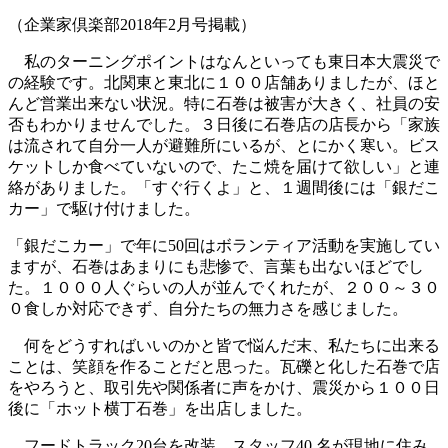
（企業家倶楽部2018年2月号掲載）
私のターニングポイントはなんといっても東日本大震災で
の経験です。北関東と東北に１００店舗ありましたが、ほと
んど営業出来ない状況。特に石巻は被害が大きく、社員の安
否もわかりませんでした。３日後に石巻店の店長から「家族
は流されて自分一人が避難所にいるが、とにかく寒い。ビス
ケットしか食べていないので、たこ焼を届けて欲しい」と連
絡がありました。「すぐ行くよ」と、１週間後には「銀だこ
カー」で駆け付けました。
「銀だこカー」で年に50回はボランティア活動を実施してい
ますが、石巻はあまりにも悲惨で、言葉も出ないほどでし
た。１０００人ぐらいの人が並んでくれたが、２００～３０
０食しか対応できず、自分たちの無力さを感じました。
何をどうすればいいのかと皆で悩んだ末、私たちに出来る
ことは、笑顔を作ることだと思った。瓦礫と化した石巻で店
をやろうと、取引先や関係者に声をかけ、震災から１００日
後に「ホット横丁石巻」を出店しました。
フードトラック20台を改装、スタッフ40 名が現地に住み