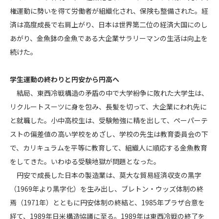
権運動に勢いを得て労働者が組織化され、保険も整備された。経
済は高度成長で右肩上がり、日本は世界第二位の経済大国にのし
あがり、金魚鉢の金魚である大企業サラリーマンの生活は向上を
続けた。
学生運動の終わりと円安から円高へ
結局、東西冷戦構造の矛盾の中で大学紛争に敗れた大学生は、
リクルートスーツに身を包み、長髪を切って、大企業にわれ先に
と就職した。小中高校生は、受験勉強に精を出して、ペーパーテ
ストの偏差値の高い学校をめざし、学校の先生は教育委員会の下
で、カリキュラムを平等に教育して、組織人に順応する金魚教育
をしてきた。いわゆる受験地獄が問題となった。
円安で成長した日本の製造業は、莫大な貿易経済収支の黒字
（1969年より黒字化）を生み出し、ブレトン・ウッズ体制の終
焉（1971年）とともに円安体制の終結と、1985年プラザ合意を
経て、1989年日米構造協議に至る。1989年は東西冷戦の終了を