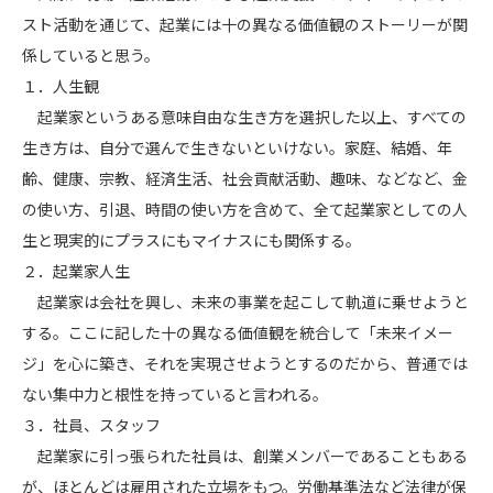
スト活動を通じて、起業には十の異なる価値観のストーリーが関
係していると思う。
１．人生観
起業家というある意味自由な生き方を選択した以上、すべての
生き方は、自分で選んで生きないといけない。家庭、結婚、年
齢、健康、宗教、経済生活、社会貢献活動、趣味、などなど、金
の使い方、引退、時間の使い方を含めて、全て起業家としての人
生と現実的にプラスにもマイナスにも関係する。
２．起業家人生
起業家は会社を興し、未来の事業を起こして軌道に乗せようと
する。ここに記した十の異なる価値観を統合して「未来イメー
ジ」を心に築き、それを実現させようとするのだから、普通では
ない集中力と根性を持っていると言われる。
３．社員、スタッフ
起業家に引っ張られた社員は、創業メンバーであることもある
が、ほとんどは雇用された立場をもつ。労働基準法など法律が保