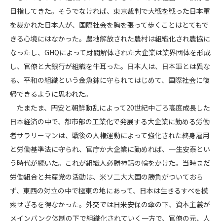
目指してきた。そうでなければ、東京裁判で大戦を戦った日本軍
を裁かれた日本人が、国際社会を胸を張って歩くことはとてもで
きる心境にはなかった。農地解放された農村は組織化され農協に
なったし、GHQによって財閥解体された大企業は業界団体を形成
し、官僚と大銀行が組織を牛耳った。日本人は、日本軍とは異な
る、平和の組織という金魚鉢に守られてはじめて、国際社会に復
帰できるように思われた。
たまたま、円安と朝鮮動乱によって20世紀中ごろ高度成長した
日本経済の中で、都市部の工業化で発展する大企業に勤める労働
者サラリーマンは、戦後の人権運動によって強化された終身雇用
と労働基準法に守られ、官庁か大企業に勤めれば、一生安泰とい
う時代が続いた。これが組織人必勝神話の輪をかけた。当時まだ
労働組合と共産党の活動は、米ソ二大大国の勝負がついておら
ず、東西の対立の中で極東の地にあって、日本は生きるすべを模
索せざるを得なかった。外交では日米安保の傘の下、資本主義が
メインバンク体制の下で組織化されていく一方で、官僚の元、人