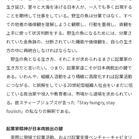
生き延び、堂々と大海を泳げる日本人が、一人でも多く出現する
ことを期待して仕事をしている。野生の魚は分業ではなく、すべ
ての他者の価値観を理解しようと観察し、行動を重視し、直観を
上手に使って状況判断をする。野生の魚になるためには、分業さ
れていた金魚鉢の、分断されていた機能や価値観を、自らの生き
方の中に再統合しなければならない。
野生の魚となる生き方、それこそが求められるまさに起業家の
生き方だと言いたい。つまり、起業家道こそが日本病脱出の鍵で
ある。いわんや、組織人活動をより精緻に高度化すれば起業活動
につながる、と誤解をしている20世紀型組織人社会をいまだに信
じている政治家や役人や教育者は、市場から退場を求められてい
る。故スティーブジョブズが言った「Stay hungry, stay
foolish」の私なりの解釈である。
起業家精神が日本病脱出の鍵
実際に現場で起業活動、および起業支援ベンチャーキャピタリ