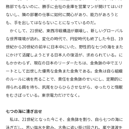
務部でもないのに、勝手に会社の金庫を営業マンが開けてはいけ
ないし、隣の部署の仕事に如何に関心があり、能力があろうと
も、手を出してはならないことになっているのだ。
かくして、21世紀、東西冷戦構造が崩壊し、新しいグローバル
な世界環境が訪れ、変化の時代で、円安時代も終了した今日、19
世紀から20世紀の前半に日本中にいた、野性的な七つの海をまた
にかけて活躍しようとする日本人の復活が、求められている。に
もかかわらず、現在の日本のリーダーたちは、金魚鉢の中でエリ
ートとして出世した優秀な金魚また金魚である。金魚は自ら組織
のルールに魂を売ることで、責任を金魚鉢のせいにし、定期的に
得られる餌を待ち、尻尾をひらひらさせながら、ゆったりと惰眠
をむさぼっている。東京電力だけでなく。
七つの海に漕ぎ出せ
私は、21世紀となった今こそ、金魚鉢を割り、自ら七つの海に
泳ぎだし、苦い塩水を飲み、大魚に追い掛け回され、嵐や津波を