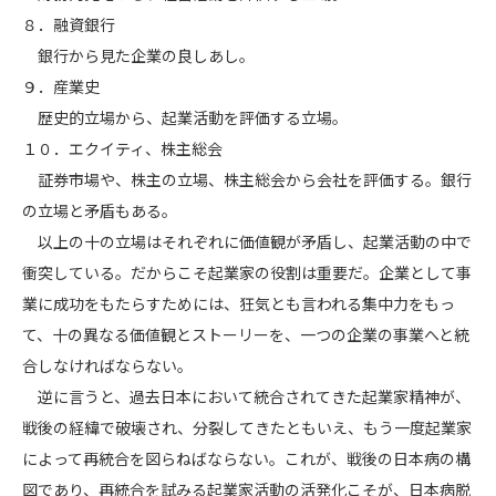
８．融資銀行
銀行から見た企業の良しあし。
９．産業史
歴史的立場から、起業活動を評価する立場。
１０．エクイティ、株主総会
証券市場や、株主の立場、株主総会から会社を評価する。銀行
の立場と矛盾もある。
以上の十の立場はそれぞれに価値観が矛盾し、起業活動の中で
衝突している。だからこそ起業家の役割は重要だ。企業として事
業に成功をもたらすためには、狂気とも言われる集中力をもっ
て、十の異なる価値観とストーリーを、一つの企業の事業へと統
合しなければならない。
逆に言うと、過去日本において統合されてきた起業家精神が、
戦後の経緯で破壊され、分裂してきたともいえ、もう一度起業家
によって再統合を図らねばならない。これが、戦後の日本病の構
図であり、再統合を試みる起業家活動の活発化こそが、日本病脱