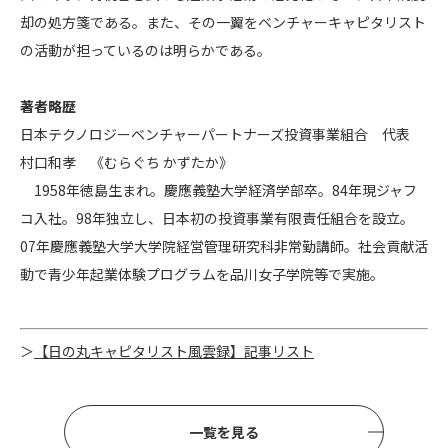
却の処方箋である。また、その一翼をベンチャーキャピタリスト
の活動が担っているのは明らかである。
著者略歴
日本テクノロジーベンチャーパートナーズ投資事業組合 代表
村口和孝 《むらぐち かずたか》
1958年徳島生まれ。慶應義塾大学経済学部卒。84年現ジャフ
コ入社。98年独立し、日本初の投資事業有限責任組合を設立。
07年慶應義塾大学大学院経営管理研究科非常勤講師。社会貢献活
動で青少年起業体験プログラムを品川女子学院等で実施。
＞
【日の丸キャピタリスト風雲録】記事リスト
一覧を見る