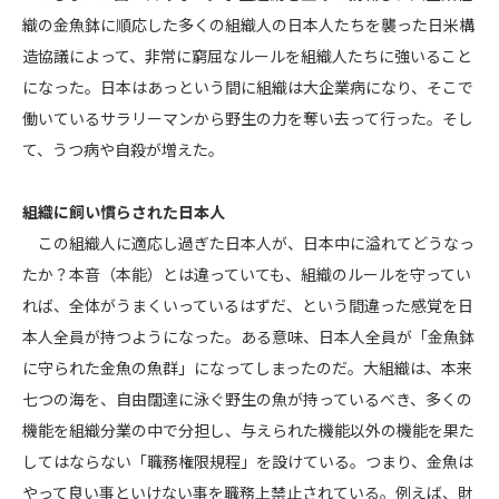
織の金魚鉢に順応した多くの組織人の日本人たちを襲った日米構
造協議によって、非常に窮屈なルールを組織人たちに強いること
になった。日本はあっという間に組織は大企業病になり、そこで
働いているサラリーマンから野生の力を奪い去って行った。そし
て、うつ病や自殺が増えた。
組織に飼い慣らされた日本人
この組織人に適応し過ぎた日本人が、日本中に溢れてどうなっ
たか？本音（本能）とは違っていても、組織のルールを守ってい
れば、全体がうまくいっているはずだ、という間違った感覚を日
本人全員が持つようになった。ある意味、日本人全員が「金魚鉢
に守られた金魚の魚群」になってしまったのだ。大組織は、本来
七つの海を、自由闊達に泳ぐ野生の魚が持っているべき、多くの
機能を組織分業の中で分担し、与えられた機能以外の機能を果た
してはならない「職務権限規程」を設けている。つまり、金魚は
やって良い事といけない事を職務上禁止されている。例えば、財