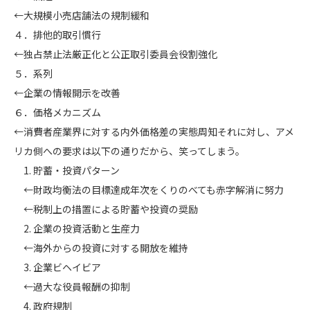
←大規模小売店舗法の規制緩和
４．排他的取引慣行
←独占禁止法厳正化と公正取引委員会役割強化
５．系列
←企業の情報開示を改善
６．価格メカニズム
←消費者産業界に対する内外価格差の実態周知それに対し、アメ
リカ側への要求は以下の通りだから、笑ってしまう。
1. 貯蓄・投資パターン
←財政均衡法の目標達成年次をくりのべても赤字解消に努力
←税制上の措置による貯蓄や投資の奨励
2. 企業の投資活動と生産力
←海外からの投資に対する開放を維持
3. 企業ビヘイビア
←過大な役員報酬の抑制
4. 政府規制