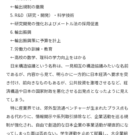
←輸出規制の撤廃
5. R&D（研究・開発）・科学技術
←研究開発の強化およびメートル法の採用促進
6. 輸出振興
←輸出振興策に予算を計上
7. 労働力の訓練・教育
←高校の数学、理科の学力向上をはかる
日米構造協議という名称は、一見相互の構造協議みたいな名前
であるが、内容から見て、明らかに一方的に日本経済へ要求を突
き付け、前向きなものもあるが、公共投資を激増させるなど、経
済構造や日本の国家財政を悪化させる出発点となったように見え
てしまう。
特に産業界では、郊外型流通ベンチャーが生まれたプラス点も
ある代わりに、情報開示や系列取引排除など、企業活動を巡る規
制が強化され、自由で創造的な日本企業の事業活動が硬直的にな
ってしまった面は否めない。学生運動を止めて就職し、大企業組