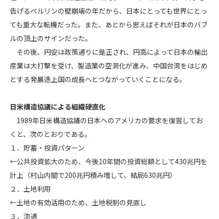
告げるベルリンの壁崩壊の年だから、日本にとっても世界にとっ
ても重大な転機だった。また、あとから思えばそれが日本のバブ
ルの頂上のサインだった。
その後、円安は政策通りに是正され、円高によって日本の輸出
産業は大打撃を受け、製造業の空洞化が進み、中国台湾をはじめ
とする発展途上国の成長へとつながっていくことになる。
日米構造協議による組織硬直化
1989年日米構造協議の日本へのアメリカの要求を復習してお
くと、次のとおりである。
１．貯蓄・投資パターン
←公共投資拡大のため、今後10年間の投資総額として430兆円を
計上（村山内閣で200兆円積み増して、結局630兆円）
２．土地利用
←土地の有効活用のため、土地税制の見直し
３．流通