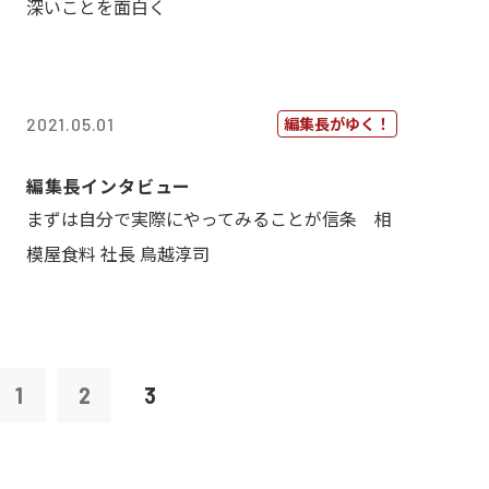
深いことを面白く
編集長がゆく！
2021.05.01
編集長インタビュー
まずは自分で実際にやってみることが信条 相
模屋食料 社長 鳥越淳司
1
2
3