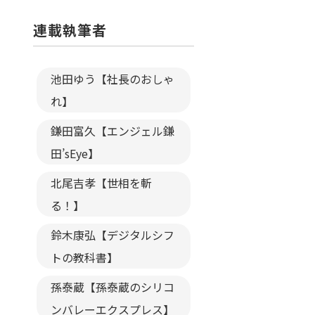
連載執筆者
池田ゆう【社長のおしゃ
れ】
鎌田富久【エンジェル鎌
田’sEye】
北尾吉孝【世相を斬
る！】
鈴木康弘【デジタルシフ
トの教科書】
孫泰蔵【孫泰蔵のシリコ
ンバレーエクスプレス】