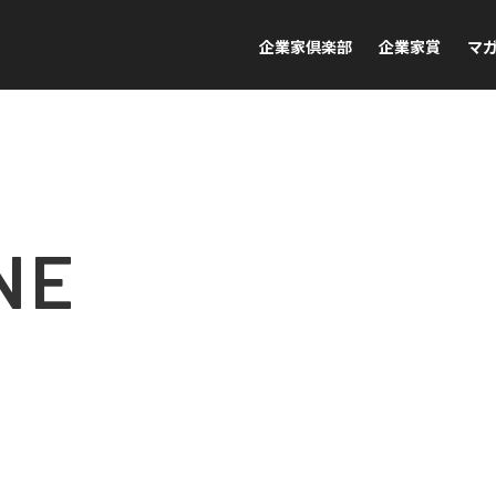
企業家倶楽部
企業家賞
マ
NE