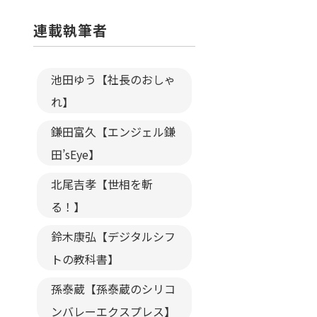
連載執筆者
池田ゆう【社長のおしゃ
れ】
鎌田富久【エンジェル鎌
田’sEye】
北尾吉孝【世相を斬
る！】
鈴木康弘【デジタルシフ
トの教科書】
孫泰蔵【孫泰蔵のシリコ
ンバレーエクスプレス】