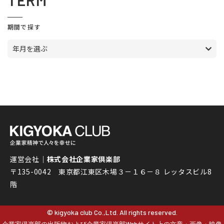
TERM
期間で探す
年月を選ぶ
運営会社｜
株式会社企業家倶楽部
〒135-0042 東京都江東区木場３－１６－８ レッタスビル8
階
© kigyoka club Co.,Ltd. All rights reserved.