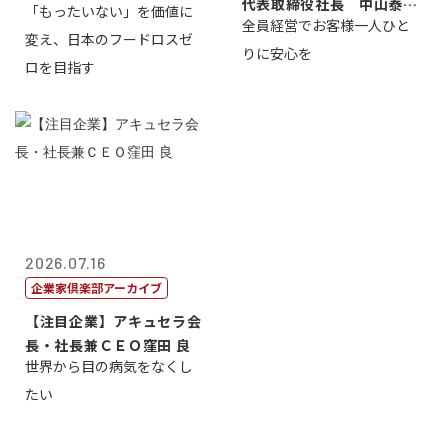
代表取締役社長 中山泰
「もったいない」を価値に
全員経営でお客様一人ひと
男
変え、日本のフードロスゼ
りに安心を
ロを目指す
2026.07.16
企業家倶楽部アーカイブ
【注目企業】アキュセラ会
長・社長兼ＣＥＯ窪田 良
世界から目の病気をなくし
たい