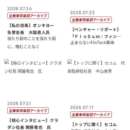
2026.07.24
2026.07.23
企業家倶楽部アーカイブ
企業家倶楽部アーカイブ
【私の信条】オンキヨー
【ベンチャー・リポート】
名誉会長 大朏直人氏
「ＦｉｎＳｕｍ：フィンテ
当たり前のことを当たり前
止まらないFinTech革命
ック・サミッ...
に、倦むことなく
2026.07.21
2026.07.17
企業家倶楽部アーカイブ
企業家倶楽部アーカイブ
【核心インタビュー】クラ
【トップに聞く】セコム
ダシ社長 関藤竜也 氏