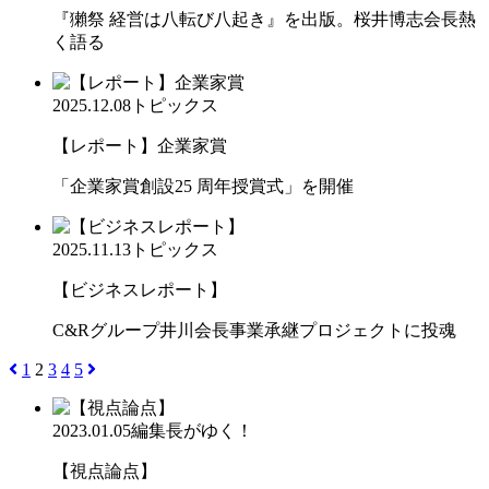
『獺祭 経営は八転び八起き』を出版。桜井博志会長熱
く語る
2025.12.08
トピックス
【レポート】企業家賞
「企業家賞創設25 周年授賞式」を開催
2025.11.13
トピックス
【ビジネスレポート】
C&Rグループ井川会長事業承継プロジェクトに投魂
1
2
3
4
5
2023.01.05
編集長がゆく！
【視点論点】