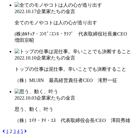
2022.10.17
企業家たちの金言
全てのモノやコトは人の心が造り出す
(株)ｶﾙﾁｭｱ・ｺﾝﾋﾞﾆｴﾝｽ・ｸﾗﾌﾞ 代表取締役社長兼CEO
増田宗昭
2022.10.10
企業家たちの金言
トップの仕事は泥仕事。辛いことでも決断すること
（株）MUJIN 最高経営責任者CEO 滝野一征
2022.10.03
企業家たちの金言
思う、動く、叶う
（株）ｴｲﾁ・ｱｲ・ｴｽ 代表取締役会長/CEO 澤田秀雄
1
2
3
4
5