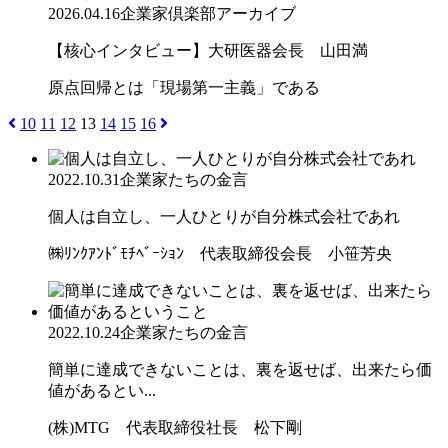
2026.04.16
企業家倶楽部アーカイブ
【核心インタビュー】大研医器会長 山田満
原点回帰とは「現場第一主義」である
10
11
12
13
14
15
16
2022.10.31
企業家たちの金言
個人は自立し、一人ひとりが自分株式会社であれ
㈱ﾘﾝｸｱﾝﾄﾞﾓﾁﾍﾞｰｼｮﾝ 代表取締役会長 小笹芳央
2022.10.24
企業家たちの金言
簡単に達成できないことは、裏を返せば、出来たら価
値があるとい...
(株)MTG 代表取締役社長 松下剛