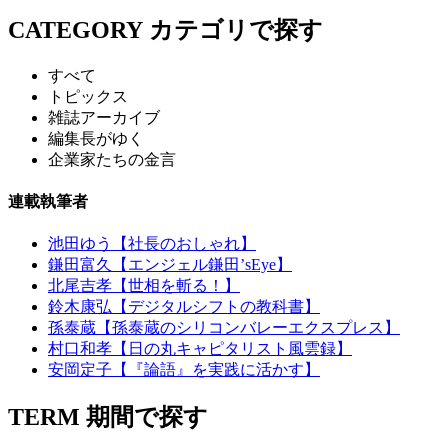
CATEGORY
カテゴリで探す
すべて
トピックス
雑誌アーカイブ
編集長がゆく
企業家たちの金言
連載執筆者
池田ゆう【社長のおしゃれ】
鎌田富久【エンジェル鎌田’sEye】
北尾吉孝【世相を斬る！】
鈴木康弘【デジタルシフトの教科書】
孫泰蔵【孫泰蔵のシリコンバレーエクスプレス】
村口和孝【日の丸キャピタリスト風雲録】
安岡定子【『論語』を実践に活かす】
TERM
期間で探す