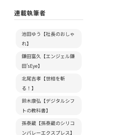
連載執筆者
池田ゆう【社長のおしゃ
れ】
鎌田富久【エンジェル鎌
田’sEye】
北尾吉孝【世相を斬
る！】
鈴木康弘【デジタルシフ
トの教科書】
孫泰蔵【孫泰蔵のシリコ
ンバレーエクスプレス】