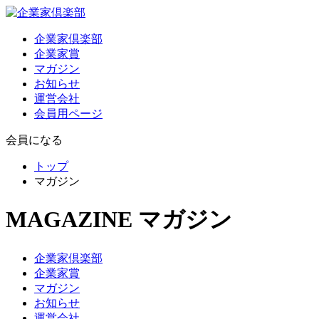
企業家倶楽部
企業家賞
マガジン
お知らせ
運営会社
会員用ページ
会員になる
トップ
マガジン
MAGAZINE
マガジン
企業家倶楽部
企業家賞
マガジン
お知らせ
運営会社