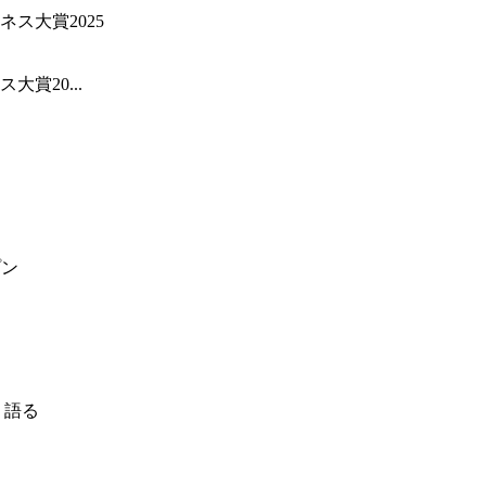
賞20...
プン
く語る