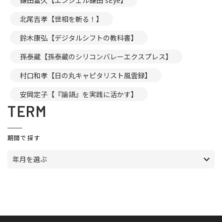
鎌田富久【エンジェル鎌田’sEye】
北尾吉孝【世相を斬る！】
鈴木康弘【デジタルシフトの教科書】
孫泰蔵【孫泰蔵のシリコンバレーエクスプレス】
村口和孝【日の丸キャピタリスト風雲録】
安岡定子【『論語』を実践に活かす】
TERM
期間で探す
年月を選ぶ