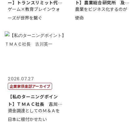
ー】トランスリミット代表
ト】農業総合研究所 及川
ゲーム×教育ブレインウォ
農業をビジネス化するのが
取締役社長 ...
智正
ーズが世界を繋ぐ
使命
2026.07.27
企業家倶楽部アーカイブ
【私のターニングポイン
ト】ＴＭＡＣ社長 古川英
資金調達としてのＭ＆Ａを
一
日本に根付かせたい