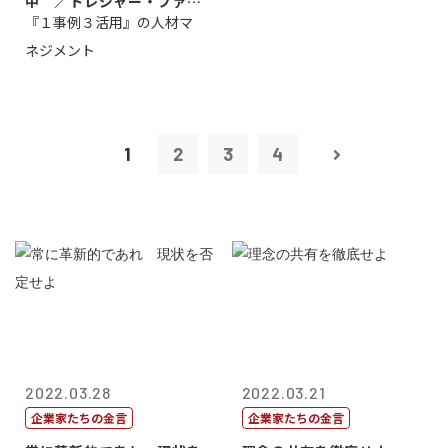
中 ／トレジャー・ファク
『１事例３活用』の人材マ
トリー社長野坂...
ネジメント
1
2
3
4
2022.03.28
2022.03.21
企業家たちの金言
企業家たちの金言