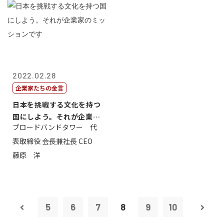
2022.02.28
企業家たちの金言
日本を挑戦する文化を持つ
国にしよう。それが企業家
ブロードバンドタワー 代
のミッション...
表取締役 会長兼社長 CEO
藤原 洋
5
6
7
8
9
10