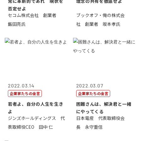
常に革新的であれ 現状を
理念の共有を徹底せよ
否定せよ
セコム株式会社 創業者
ブックオフ・俺の株式会
飯田亮氏
社 創業者 坂本孝氏
2022.03.14
2022.03.07
企業家たちの金言
企業家たちの金言
若者よ、自分の人生を生き
困難さんは、解決君と一緒
よ
にやってくる
ジンズホールディングス 代
日本電産 代表取締役会
表取締役CEO 田中 仁
長 永守重信