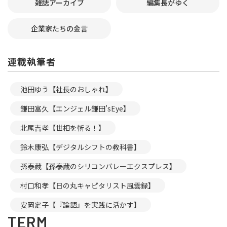
雑誌アーカイブ
編集長がゆく
企業家たちの金言
連載執筆者
池田ゆう【社長のおしゃれ】
鎌田富久【エンジェル鎌田’sEye】
北尾吉孝【世相を斬る！】
鈴木康弘【デジタルシフトの教科書】
孫泰蔵【孫泰蔵のシリコンバレーエクスプレス】
村口和孝【日の丸キャピタリスト風雲録】
安岡定子【『論語』を実践に活かす】
TERM