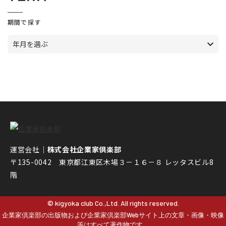
期間で探す
年月を選ぶ
運営会社｜
株式会社企業家倶楽部
〒135-0042 東京都江東区木場３－１６－８ レッタスビル8
階
© kigyoka club Co.,Ltd. All rights reserved.
企業家倶楽部の出版物および企業家倶楽部Webサイト上の文章・画像・映像
等はすべて著作物です。