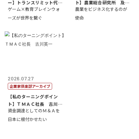
ー】トランスリミット代表
ト】農業総合研究所 及川
ゲーム×教育ブレインウォ
農業をビジネス化するのが
取締役社長 ...
智正
ーズが世界を繋ぐ
使命
2026.07.27
企業家倶楽部アーカイブ
【私のターニングポイン
ト】ＴＭＡＣ社長 古川英
資金調達としてのＭ＆Ａを
一
日本に根付かせたい