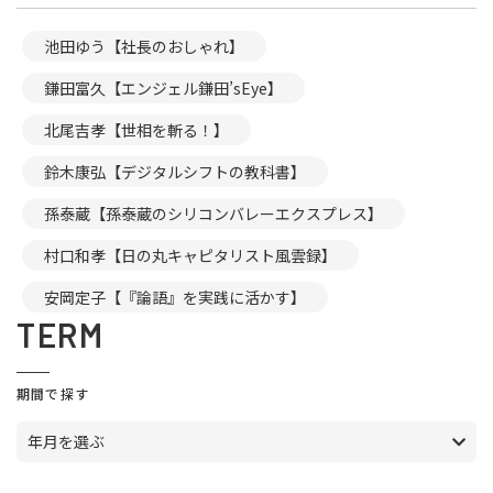
池田ゆう【社長のおしゃれ】
鎌田富久【エンジェル鎌田’sEye】
北尾吉孝【世相を斬る！】
鈴木康弘【デジタルシフトの教科書】
孫泰蔵【孫泰蔵のシリコンバレーエクスプレス】
村口和孝【日の丸キャピタリスト風雲録】
安岡定子【『論語』を実践に活かす】
TERM
期間で探す
年月を選ぶ