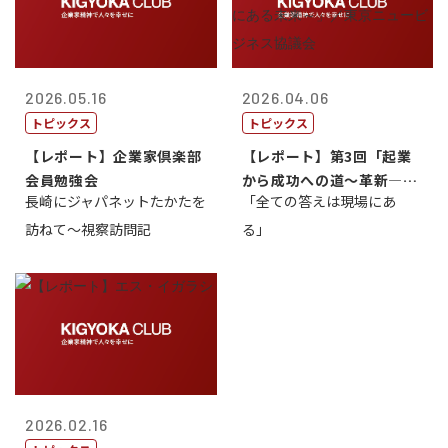
2026.05.16
2026.04.06
トピックス
トピックス
【レポート】企業家倶楽部
【レポート】第3回「起業
会員勉強会
から成功への道～革新―挑
長崎にジャパネットたかたを
「全ての答えは現場にあ
戦の先にある...
訪ねて～視察訪問記
る」
2026.02.16