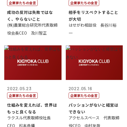
企業家たちの金言
企業家たちの金言
成功の反対は失敗ではな
相手をリスペクトすること
く、やらないこと
が大切
(株)農業総合研究所代表取締
はせがわ相談役 長谷川裕
役会長CEO 及川智正
一
2022.05.23
2022.05.16
企業家たちの金言
企業家たちの金言
仕組みを変えれば、世界は
パッションがないと経営は
もっと良くなる
できない
ラクスル代表取締役社長
アクセルスペース 代表取締
CEO 松本恭攝
役CEO 中村友哉