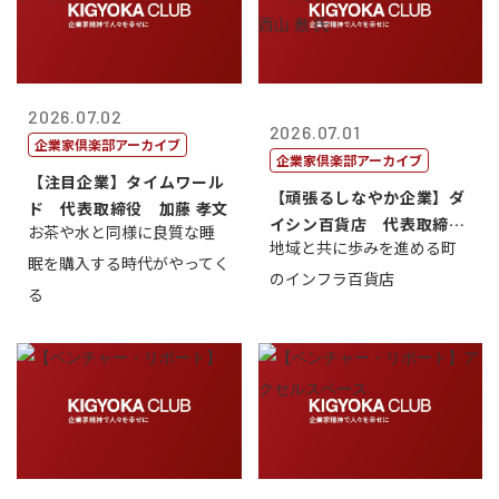
2026.07.02
2026.07.01
企業家倶楽部アーカイブ
企業家倶楽部アーカイブ
【注目企業】タイムワール
【頑張るしなやか企業】ダ
ド 代表取締役 加藤 孝文
イシン百貨店 代表取締役
お茶や水と同様に良質な睡
地域と共に歩みを進める町
社長 西山 ...
眠を購入する時代がやってく
のインフラ百貨店
る