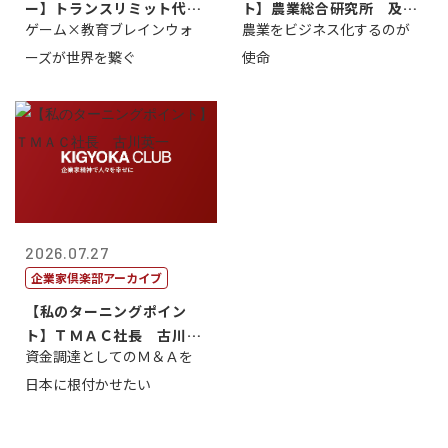
ー】トランスリミット代表
ト】農業総合研究所 及川
ゲーム×教育ブレインウォ
農業をビジネス化するのが
取締役社長 ...
智正
ーズが世界を繋ぐ
使命
2026.07.27
企業家倶楽部アーカイブ
【私のターニングポイン
ト】ＴＭＡＣ社長 古川英
資金調達としてのＭ＆Ａを
一
日本に根付かせたい