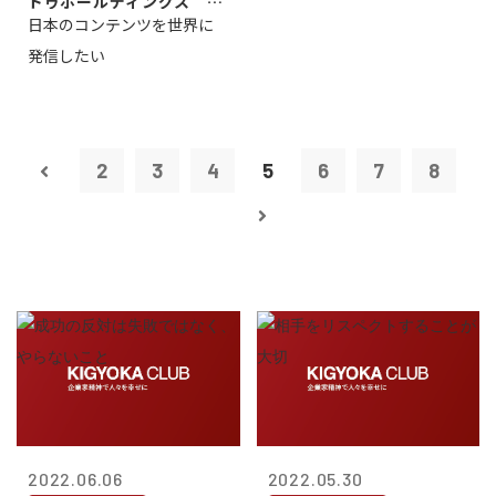
ドゥホールディングス 代
日本のコンテンツを世界に
表取締役社長...
発信したい
2
3
4
5
6
7
8
2022.06.06
2022.05.30