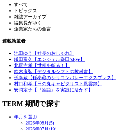
すべて
トピックス
雑誌アーカイブ
編集長がゆく
企業家たちの金言
連載執筆者
池田ゆう【社長のおしゃれ】
鎌田富久【エンジェル鎌田’sEye】
北尾吉孝【世相を斬る！】
鈴木康弘【デジタルシフトの教科書】
孫泰蔵【孫泰蔵のシリコンバレーエクスプレス】
村口和孝【日の丸キャピタリスト風雲録】
安岡定子【『論語』を実践に活かす】
TERM
期間で探す
年月を選ぶ
2026年08月(5)
2026年07月(19)