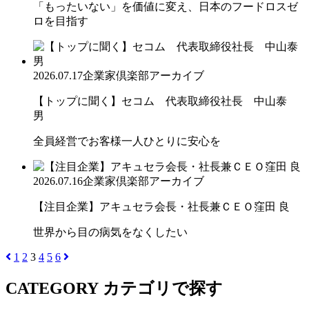
「もったいない」を価値に変え、日本のフードロスゼ
ロを目指す
2026.07.17
企業家倶楽部アーカイブ
【トップに聞く】セコム 代表取締役社長 中山泰
男
全員経営でお客様一人ひとりに安心を
2026.07.16
企業家倶楽部アーカイブ
【注目企業】アキュセラ会長・社長兼ＣＥＯ窪田 良
世界から目の病気をなくしたい
1
2
3
4
5
6
CATEGORY
カテゴリで探す