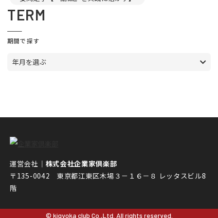
TERM
期間で探す
年月を選ぶ
運営会社｜
株式会社企業家倶楽部
〒135-0042 東京都江東区木場３－１６－８ レッタスビル8
階
© kigyoka club Co.,Ltd. All rights reserved.