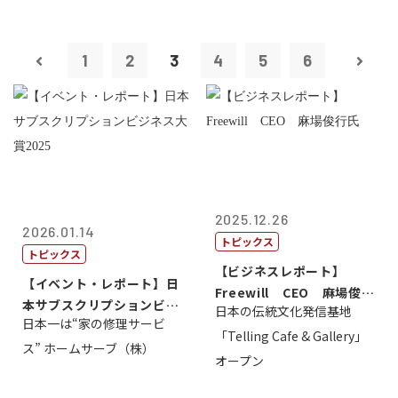
1
2
3
4
5
6
2025.12.26
2026.01.14
トピックス
トピックス
【ビジネスレポート】
【イベント・レポート】日
Freewill CEO 麻場俊行
本サブスクリプションビジ
日本の伝統文化発信基地
氏
日本一は“家の修理サービ
ネス大賞20...
「Telling Cafe & Gallery」
ス” ホームサーブ（株）
オープン