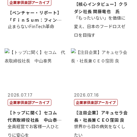
企業家倶楽部アーカイブ
【核心インタビュー】クラ
ダシ社長 関藤竜也 氏
【ベンチャー・リポート】
「もったいない」を価値に
「ＦｉｎＳｕｍ：フィンテ
止まらないFinTech革命
変え、日本のフードロスゼ
ック・サミッ...
ロを目指す
2026.07.17
2026.07.16
企業家倶楽部アーカイブ
企業家倶楽部アーカイブ
【トップに聞く】セコム
【注目企業】アキュセラ会
代表取締役社長 中山泰
長・社長兼ＣＥＯ窪田 良
全員経営でお客様一人ひと
世界から目の病気をなくし
男
りに安心を
たい