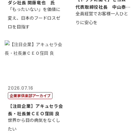
ダシ社長 関藤竜也 氏
代表取締役社長 中山泰
「もったいない」を価値に
全員経営でお客様一人ひと
男
変え、日本のフードロスゼ
りに安心を
ロを目指す
2026.07.16
企業家倶楽部アーカイブ
【注目企業】アキュセラ会
長・社長兼ＣＥＯ窪田 良
世界から目の病気をなくし
たい