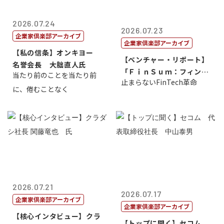
2026.07.24
2026.07.23
企業家倶楽部アーカイブ
企業家倶楽部アーカイブ
【私の信条】オンキヨー
【ベンチャー・リポート】
名誉会長 大朏直人氏
「ＦｉｎＳｕｍ：フィンテ
当たり前のことを当たり前
止まらないFinTech革命
ック・サミッ...
に、倦むことなく
2026.07.21
2026.07.17
企業家倶楽部アーカイブ
企業家倶楽部アーカイブ
【核心インタビュー】クラ
【トップに聞く】セコム