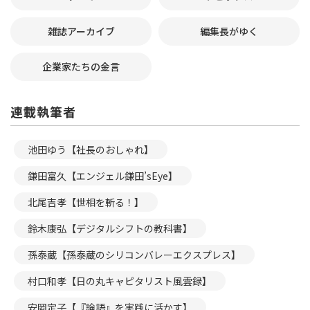
雑誌アーカイブ
編集長がゆく
企業家たちの金言
連載執筆者
池田ゆう【社長のおしゃれ】
鎌田富久【エンジェル鎌田’sEye】
北尾吉孝【世相を斬る！】
鈴木康弘【デジタルシフトの教科書】
孫泰蔵【孫泰蔵のシリコンバレーエクスプレス】
村口和孝【日の丸キャピタリスト風雲録】
安岡定子【『論語』を実践に活かす】