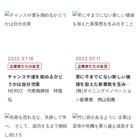
2022.07.18
2022.07.11
企業家たちの金言
企業家たちの金言
チャンスや運を掴めるかど
常に今までにない新しい価
うかは自分次第
値を加えた新業態を生み出
HEROZ 代表取締役 林隆
(株)ダイニングイノベーショ
すこと
弘
ン創業者 西山知義