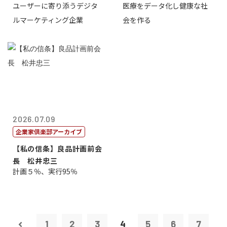
ユーザーに寄り添うデジタ
医療をデータ化し健康な社
表取締役CE...
原 聖吾
ルマーケティング企業
会を作る
2026.07.09
企業家倶楽部アーカイブ
【私の信条】良品計画前会
長 松井忠三
計画５％、実行95％
1
2
3
4
5
6
7