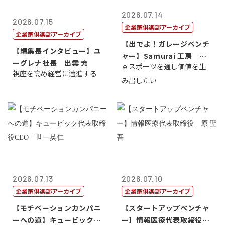
2026.07.14
2026.07.15
企業家倶楽部アーカイブ
企業家倶楽部アーカイブ
【出でよ！ガレージベンチ
【編集長インタビュー】ユ
ャー】Samurai 工房 代
ーグレナ社長 出雲 充
ｅスポーツを通し価値を生
表取締...
視座を高め経営に邁進する
み出したい
2026.07.13
2026.07.10
企業家倶楽部アーカイブ
企業家倶楽部アーカイブ
【モチベーションカンパニ
【スタートアップベンチャ
ーへの道】キュービック代
ー】情報医療代表取締役