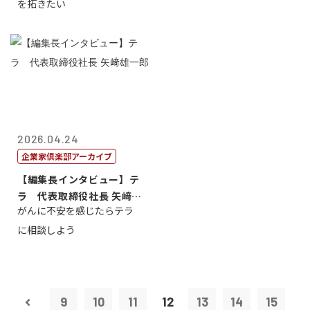
を拓きたい
2026.04.24
企業家倶楽部アーカイブ
【編集長インタビュー】テ
ラ 代表取締役社長 矢﨑雄
がんに不安を感じたらテラ
一郎
に相談しよう
9
10
11
12
13
14
15