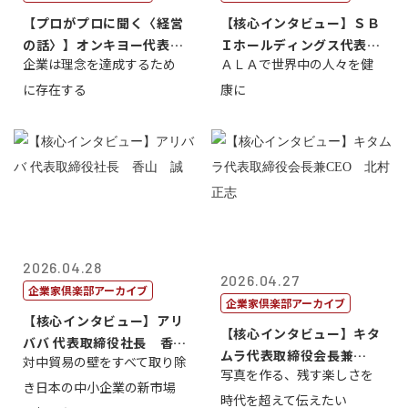
【プロがプロに聞く〈経営
【核心インタビュー】ＳＢ
の話〉】オンキヨー代表取
Ｉホールディングス代表取
企業は理念を達成するため
ＡＬＡで世界中の人々を健
締役会長兼社...
締役執行役員...
に存在する
康に
2026.04.28
2026.04.27
企業家倶楽部アーカイブ
企業家倶楽部アーカイブ
【核心インタビュー】アリ
【核心インタビュー】キタ
ババ 代表取締役社長 香
ムラ代表取締役会長兼
対中貿易の壁をすべて取り除
山 誠
写真を作る、残す楽しさを
CEO 北村正志
き日本の中小企業の新市場
時代を超えて伝えたい