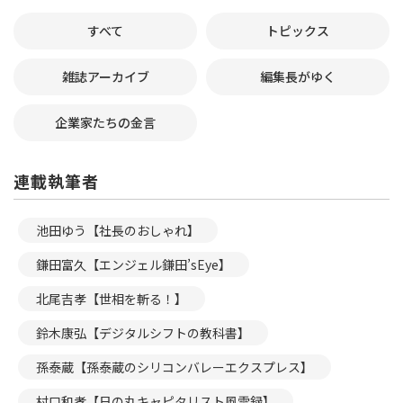
すべて
トピックス
雑誌アーカイブ
編集長がゆく
企業家たちの金言
連載執筆者
池田ゆう【社長のおしゃれ】
鎌田富久【エンジェル鎌田’sEye】
北尾吉孝【世相を斬る！】
鈴木康弘【デジタルシフトの教科書】
孫泰蔵【孫泰蔵のシリコンバレーエクスプレス】
村口和孝【日の丸キャピタリスト風雲録】