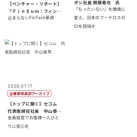
ダシ社長 関藤竜也 氏
【ベンチャー・リポート】
「もったいない」を価値に
「ＦｉｎＳｕｍ：フィンテ
止まらないFinTech革命
変え、日本のフードロスゼ
ック・サミッ...
ロを目指す
2026.07.17
企業家倶楽部アーカイブ
【トップに聞く】セコム
代表取締役社長 中山泰
全員経営でお客様一人ひと
男
りに安心を