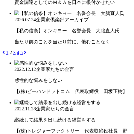
資金調達としてのＭ＆Ａを日本に根付かせたい
2026.07.24
企業家倶楽部アーカイブ
【私の信条】オンキヨー 名誉会長 大朏直人氏
当たり前のことを当たり前に、倦むことなく
1
2
3
4
5
2022.12.12
企業家たちの金言
感性的な悩みをしない
【(株)ピーバンドットコム 代表取締役 田坂正樹】
2022.11.28
企業家たちの金言
継続して結果を出し続ける経営をする
【(株)トレジャーファクトリー 代表取締役社長 野