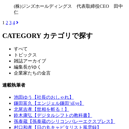
(株)ジンズホールディングス 代表取締役CEO 田中
仁
1
2
3
4
CATEGORY
カテゴリで探す
すべて
トピックス
雑誌アーカイブ
編集長がゆく
企業家たちの金言
連載執筆者
池田ゆう【社長のおしゃれ】
鎌田富久【エンジェル鎌田’sEye】
北尾吉孝【世相を斬る！】
鈴木康弘【デジタルシフトの教科書】
孫泰蔵【孫泰蔵のシリコンバレーエクスプレス】
村口和孝【日の丸キャピタリスト風雲録】