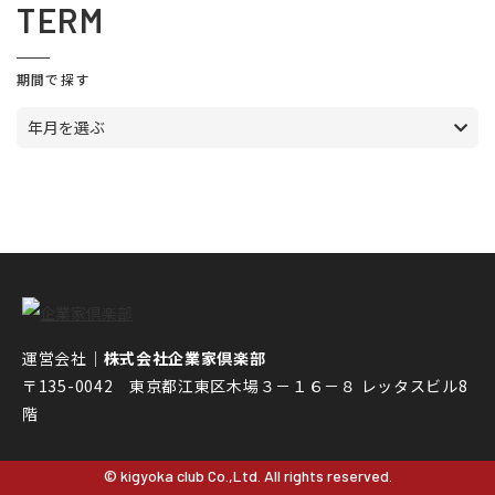
TERM
期間で探す
年月を選ぶ
運営会社｜
株式会社企業家倶楽部
〒135-0042 東京都江東区木場３－１６－８ レッタスビル8
階
© kigyoka club Co.,Ltd. All rights reserved.