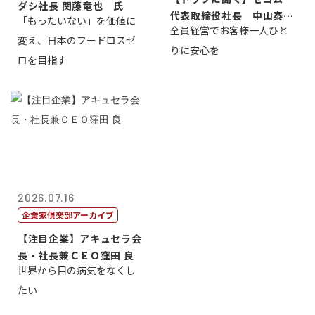
ダシ社長 関藤竜也 氏
代表取締役社長 中山泰
「もったいない」を価値に
全員経営でお客様一人ひと
男
変え、日本のフードロスゼ
りに安心を
ロを目指す
2026.07.16
企業家倶楽部アーカイブ
【注目企業】アキュセラ会
長・社長兼ＣＥＯ窪田 良
世界から目の病気をなくし
たい