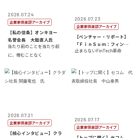
2026.07.24
2026.07.23
企業家倶楽部アーカイブ
企業家倶楽部アーカイブ
【私の信条】オンキヨー
【ベンチャー・リポート】
名誉会長 大朏直人氏
「ＦｉｎＳｕｍ：フィンテ
当たり前のことを当たり前
止まらないFinTech革命
ック・サミッ...
に、倦むことなく
2026.07.21
2026.07.17
企業家倶楽部アーカイブ
企業家倶楽部アーカイブ
【核心インタビュー】クラ
【トップに聞く】セコム