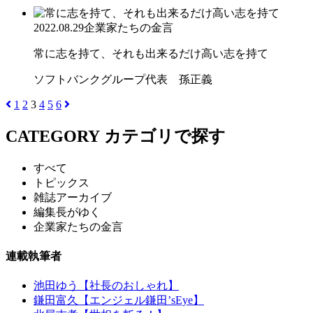
2022.08.29
企業家たちの金言
常に志を持て、それも出来るだけ高い志を持て
ソフトバンクグループ代表 孫正義
1
2
3
4
5
6
CATEGORY
カテゴリで探す
すべて
トピックス
雑誌アーカイブ
編集長がゆく
企業家たちの金言
連載執筆者
池田ゆう【社長のおしゃれ】
鎌田富久【エンジェル鎌田’sEye】