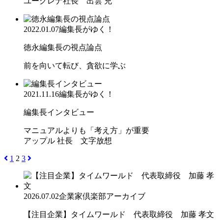
ユーグレナ社長 出雲 充
2022.01.07
編集長がゆく！
徳永編集長の視点論点
前を向いて転び、貪欲に学ぶ
2021.11.16
編集長がゆく！
編集長インタビュー
マニュアルよりも「考え方」が重要
アップル 社長 文字放想
1
2
3
2026.07.02
企業家倶楽部アーカイブ
【注目企業】タイムワールド 代表取締役 加藤 孝文