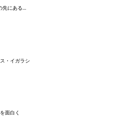
にある...
ス・イガラシ
を面白く