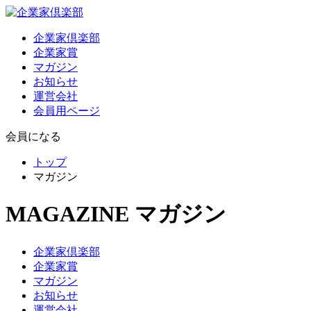
企業家倶楽部
企業家賞
マガジン
お知らせ
運営会社
会員用ページ
会員になる
トップ
マガジン
MAGAZINE
マガジン
企業家倶楽部
企業家賞
マガジン
お知らせ
運営会社