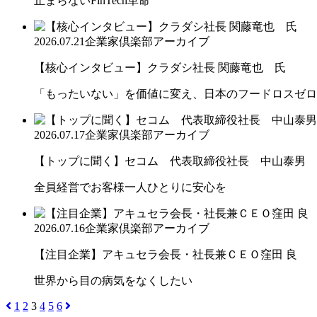
止まらないFinTech革命
2026.07.21
企業家倶楽部アーカイブ
【核心インタビュー】クラダシ社長 関藤竜也 氏
「もったいない」を価値に変え、日本のフードロスゼロ
2026.07.17
企業家倶楽部アーカイブ
【トップに聞く】セコム 代表取締役社長 中山泰男
全員経営でお客様一人ひとりに安心を
2026.07.16
企業家倶楽部アーカイブ
【注目企業】アキュセラ会長・社長兼ＣＥＯ窪田 良
世界から目の病気をなくしたい
1
2
3
4
5
6