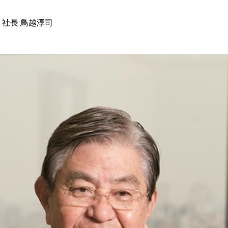
 社長 鳥越淳司