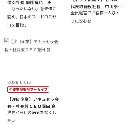
ダシ社長 関藤竜也 氏
代表取締役社長 中山泰
「もったいない」を価値に
全員経営でお客様一人ひと
男
変え、日本のフードロスゼ
りに安心を
ロを目指す
2026.07.16
企業家倶楽部アーカイブ
【注目企業】アキュセラ会
長・社長兼ＣＥＯ窪田 良
世界から目の病気をなくし
たい