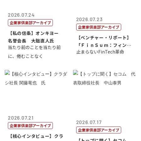
2026.07.24
2026.07.23
企業家倶楽部アーカイブ
企業家倶楽部アーカイブ
【私の信条】オンキヨー
【ベンチャー・リポート】
名誉会長 大朏直人氏
「ＦｉｎＳｕｍ：フィンテ
当たり前のことを当たり前
止まらないFinTech革命
ック・サミッ...
に、倦むことなく
2026.07.21
2026.07.17
企業家倶楽部アーカイブ
企業家倶楽部アーカイブ
【核心インタビュー】クラ
【トップに聞く】セコム