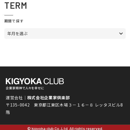
TERM
期間で探す
年月を選ぶ
運営会社｜
株式会社企業家倶楽部
〒135-0042 東京都江東区木場３－１６－８ レッタスビル8
階
© kigyoka club Co.,Ltd. All rights reserved.