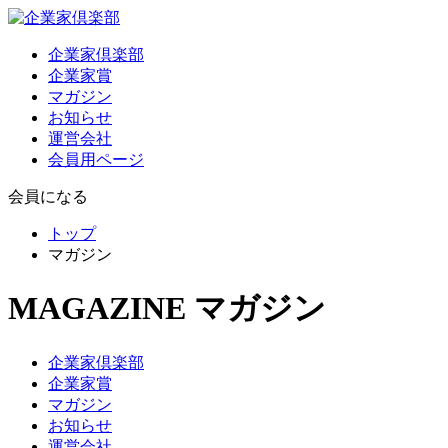
企業家倶楽部
企業家賞
マガジン
お知らせ
運営会社
会員用ページ
会員になる
トップ
マガジン
MAGAZINE
マガジン
企業家倶楽部
企業家賞
マガジン
お知らせ
運営会社