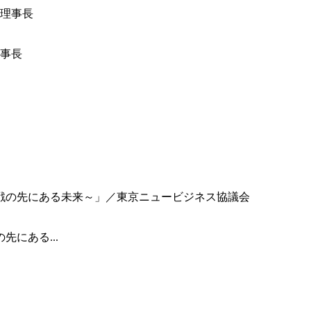
事長
にある...