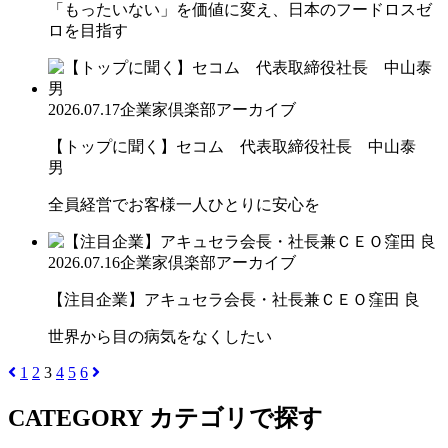
「もったいない」を価値に変え、日本のフードロスゼ
ロを目指す
2026.07.17
企業家倶楽部アーカイブ
【トップに聞く】セコム 代表取締役社長 中山泰
男
全員経営でお客様一人ひとりに安心を
2026.07.16
企業家倶楽部アーカイブ
【注目企業】アキュセラ会長・社長兼ＣＥＯ窪田 良
世界から目の病気をなくしたい
1
2
3
4
5
6
CATEGORY
カテゴリで探す