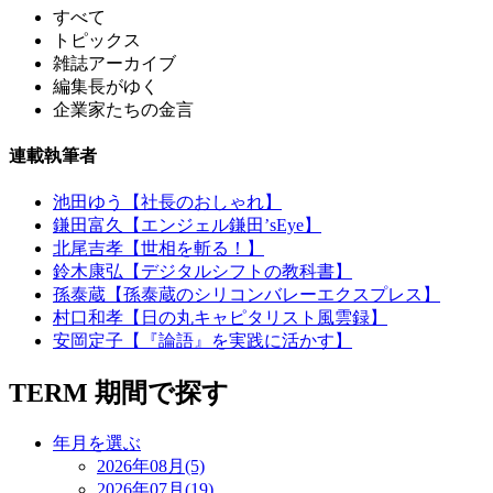
すべて
トピックス
雑誌アーカイブ
編集長がゆく
企業家たちの金言
連載執筆者
池田ゆう【社長のおしゃれ】
鎌田富久【エンジェル鎌田’sEye】
北尾吉孝【世相を斬る！】
鈴木康弘【デジタルシフトの教科書】
孫泰蔵【孫泰蔵のシリコンバレーエクスプレス】
村口和孝【日の丸キャピタリスト風雲録】
安岡定子【『論語』を実践に活かす】
TERM
期間で探す
年月を選ぶ
2026年08月(5)
2026年07月(19)