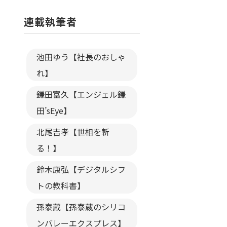
連載執筆者
池田ゆう【社長のおしゃ
れ】
鎌田富久【エンジェル鎌
田’sEye】
北尾吉孝【世相を斬
る！】
鈴木康弘【デジタルシフ
トの教科書】
孫泰蔵【孫泰蔵のシリコ
ンバレーエクスプレス】