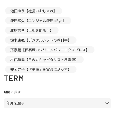
池田ゆう【社長のおしゃれ】
鎌田富久【エンジェル鎌田’sEye】
北尾吉孝【世相を斬る！】
鈴木康弘【デジタルシフトの教科書】
孫泰蔵【孫泰蔵のシリコンバレーエクスプレス】
村口和孝【日の丸キャピタリスト風雲録】
安岡定子【『論語』を実践に活かす】
TERM
期間で探す
年月を選ぶ