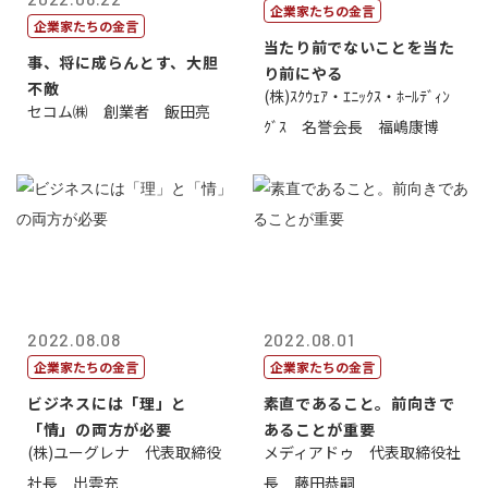
企業家たちの金言
企業家たちの金言
当たり前でないことを当た
事、将に成らんとす、大胆
り前にやる
不敵
(株)ｽｸｳｪｱ・ｴﾆｯｸｽ・ﾎｰﾙﾃﾞｨﾝ
セコム㈱ 創業者 飯田亮
ｸﾞｽ 名誉会長 福嶋康博
2022.08.08
2022.08.01
企業家たちの金言
企業家たちの金言
ビジネスには「理」と
素直であること。前向きで
「情」の両方が必要
あることが重要
(株)ユーグレナ 代表取締役
メディアドゥ 代表取締役社
社長 出雲充
長 藤田恭嗣