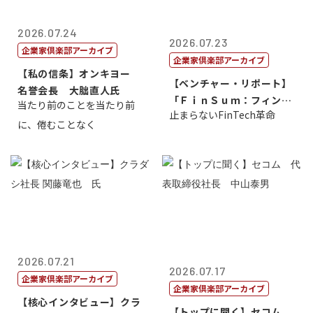
2026.07.24
2026.07.23
企業家倶楽部アーカイブ
企業家倶楽部アーカイブ
【私の信条】オンキヨー
【ベンチャー・リポート】
名誉会長 大朏直人氏
「ＦｉｎＳｕｍ：フィンテ
当たり前のことを当たり前
止まらないFinTech革命
ック・サミッ...
に、倦むことなく
2026.07.21
2026.07.17
企業家倶楽部アーカイブ
企業家倶楽部アーカイブ
【核心インタビュー】クラ
【トップに聞く】セコム