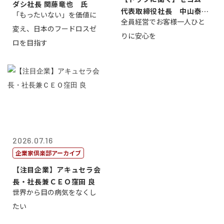
ダシ社長 関藤竜也 氏
代表取締役社長 中山泰
「もったいない」を価値に
全員経営でお客様一人ひと
男
変え、日本のフードロスゼ
りに安心を
ロを目指す
2026.07.16
企業家倶楽部アーカイブ
【注目企業】アキュセラ会
長・社長兼ＣＥＯ窪田 良
世界から目の病気をなくし
たい