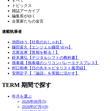
すべて
トピックス
雑誌アーカイブ
編集長がゆく
企業家たちの金言
連載執筆者
池田ゆう【社長のおしゃれ】
鎌田富久【エンジェル鎌田’sEye】
北尾吉孝【世相を斬る！】
鈴木康弘【デジタルシフトの教科書】
孫泰蔵【孫泰蔵のシリコンバレーエクスプレス】
村口和孝【日の丸キャピタリスト風雲録】
安岡定子【『論語』を実践に活かす】
TERM
期間で探す
年月を選ぶ
2026年08月(5)
2026年07月(19)