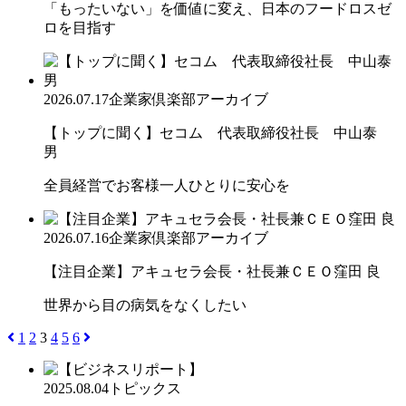
「もったいない」を価値に変え、日本のフードロスゼ
ロを目指す
2026.07.17
企業家倶楽部アーカイブ
【トップに聞く】セコム 代表取締役社長 中山泰
男
全員経営でお客様一人ひとりに安心を
2026.07.16
企業家倶楽部アーカイブ
【注目企業】アキュセラ会長・社長兼ＣＥＯ窪田 良
世界から目の病気をなくしたい
1
2
3
4
5
6
2025.08.04
トピックス