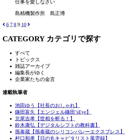
仕事を愛しなさい
島精機製作所 島正博
6
7
8
9
10
CATEGORY
カテゴリで探す
すべて
トピックス
雑誌アーカイブ
編集長がゆく
企業家たちの金言
連載執筆者
池田ゆう【社長のおしゃれ】
鎌田富久【エンジェル鎌田’sEye】
北尾吉孝【世相を斬る！】
鈴木康弘【デジタルシフトの教科書】
孫泰蔵【孫泰蔵のシリコンバレーエクスプレス】
村口和孝【日の丸キャピタリスト風雲録】