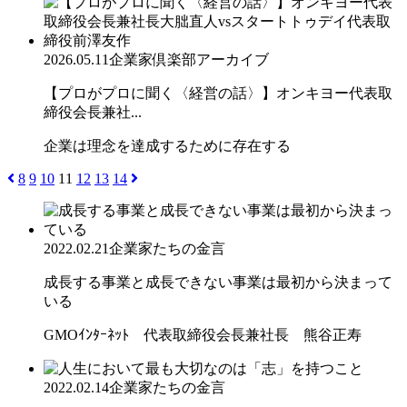
2026.05.11
企業家倶楽部アーカイブ
【プロがプロに聞く〈経営の話〉】オンキヨー代表取
締役会長兼社...
企業は理念を達成するために存在する
8
9
10
11
12
13
14
2022.02.21
企業家たちの金言
成長する事業と成長できない事業は最初から決まって
いる
GMOｲﾝﾀｰﾈｯﾄ 代表取締役会長兼社長 熊谷正寿
2022.02.14
企業家たちの金言