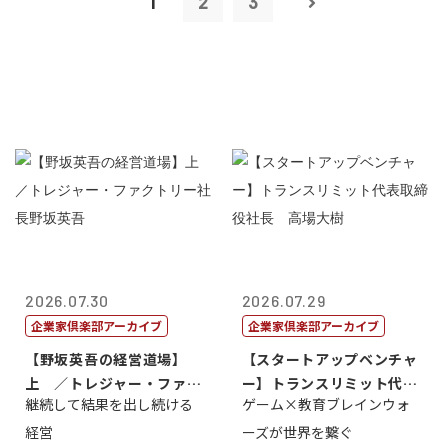
1
2
3
2026.07.30
2026.07.29
企業家倶楽部アーカイブ
企業家倶楽部アーカイブ
【野坂英吾の経営道場】
【スタートアップベンチャ
上 ／トレジャー・ファク
ー】トランスリミット代表
継続して結果を出し続ける
ゲーム×教育ブレインウォ
トリー社長野坂...
取締役社長 ...
経営
ーズが世界を繋ぐ