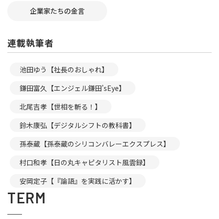
企業家たちの金言
連載執筆者
池田ゆう【社長のおしゃれ】
鎌田富久【エンジェル鎌田’sEye】
北尾吉孝【世相を斬る！】
鈴木康弘【デジタルシフトの教科書】
孫泰蔵【孫泰蔵のシリコンバレーエクスプレス】
村口和孝【日の丸キャピタリスト風雲録】
安岡定子【『論語』を実践に活かす】
TERM