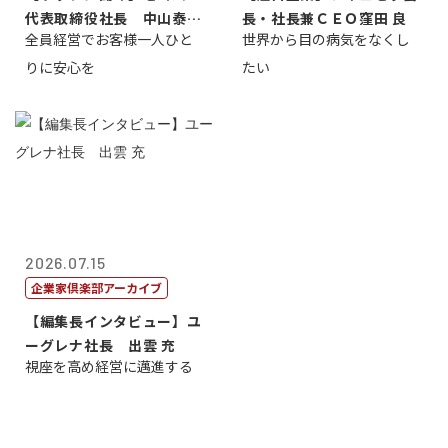
代表取締役社長 中山泰
長・社長兼ＣＥＯ窪田 良
全員経営でお客様一人ひと
世界から目の病気をなくし
男
りに安心を
たい
2026.07.15
企業家倶楽部アーカイブ
【編集長インタビュー】ユ
ーグレナ社長 出雲 充
視座を高め経営に邁進する