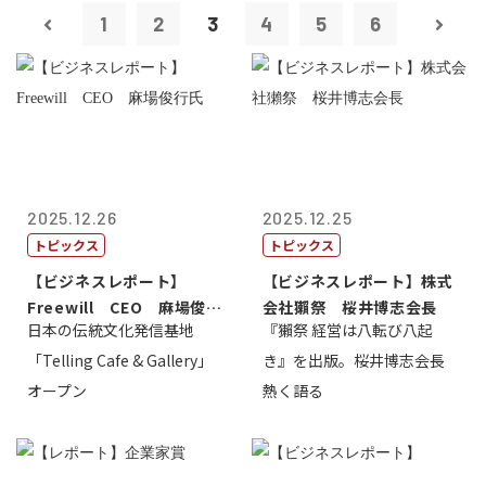
1
2
3
4
5
6
2025.12.26
2025.12.25
トピックス
トピックス
【ビジネスレポート】
【ビジネスレポート】株式
Freewill CEO 麻場俊行
会社獺祭 桜井博志会長
日本の伝統文化発信基地
『獺祭 経営は八転び八起
氏
「Telling Cafe & Gallery」
き』を出版。桜井博志会長
オープン
熱く語る