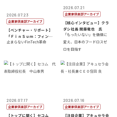
2026.07.21
企業家倶楽部アーカイブ
2026.07.23
企業家倶楽部アーカイブ
【核心インタビュー】クラ
ダシ社長 関藤竜也 氏
【ベンチャー・リポート】
「もったいない」を価値に
「ＦｉｎＳｕｍ：フィンテ
止まらないFinTech革命
変え、日本のフードロスゼ
ック・サミッ...
ロを目指す
2026.07.17
2026.07.16
企業家倶楽部アーカイブ
企業家倶楽部アーカイブ
【トップに聞く】セコム
【注目企業】アキュセラ会