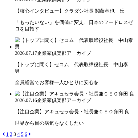
【核心インタビュー】クラダシ社長 関藤竜也 氏
「もったいない」を価値に変え、日本のフードロスゼ
ロを目指す
2026.07.17
企業家倶楽部アーカイブ
【トップに聞く】セコム 代表取締役社長 中山泰
男
全員経営でお客様一人ひとりに安心を
2026.07.16
企業家倶楽部アーカイブ
【注目企業】アキュセラ会長・社長兼ＣＥＯ窪田 良
世界から目の病気をなくしたい
1
2
3
4
5
6