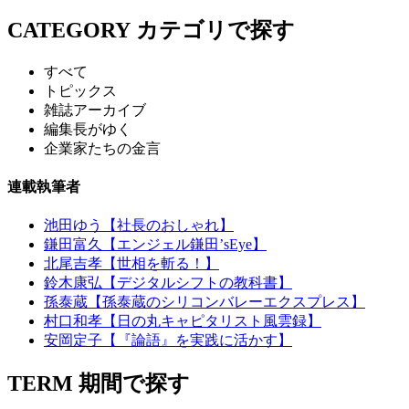
CATEGORY
カテゴリで探す
すべて
トピックス
雑誌アーカイブ
編集長がゆく
企業家たちの金言
連載執筆者
池田ゆう【社長のおしゃれ】
鎌田富久【エンジェル鎌田’sEye】
北尾吉孝【世相を斬る！】
鈴木康弘【デジタルシフトの教科書】
孫泰蔵【孫泰蔵のシリコンバレーエクスプレス】
村口和孝【日の丸キャピタリスト風雲録】
安岡定子【『論語』を実践に活かす】
TERM
期間で探す