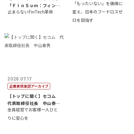
「もったいない」を価値に
「ＦｉｎＳｕｍ：フィンテ
止まらないFinTech革命
変え、日本のフードロスゼ
ック・サミッ...
ロを目指す
2026.07.17
企業家倶楽部アーカイブ
【トップに聞く】セコム
代表取締役社長 中山泰
全員経営でお客様一人ひと
男
りに安心を