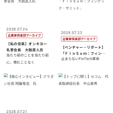
2026.07.24
2026.07.23
企業家倶楽部アーカイブ
企業家倶楽部アーカイブ
【私の信条】オンキヨー
【ベンチャー・リポート】
名誉会長 大朏直人氏
「ＦｉｎＳｕｍ：フィンテ
当たり前のことを当たり前
止まらないFinTech革命
ック・サミッ...
に、倦むことなく
2026.07.21