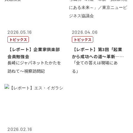
2026.05.16
2026.04.06
トピックス
トピックス
【レポート】企業家倶楽部
【レポート】第3回「起業
会員勉強会
から成功への道～革新―挑
長崎にジャパネットたかたを
「全ての答えは現場にあ
戦の先にある...
訪ねて～視察訪問記
る」
2026.02.16