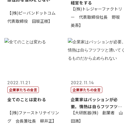
経営をする
【(株)トレジャーファクトリ
【(株)ピーバンドットコム
ー 代表取締役社長 野坂
代表取締役 田坂正樹】
英吾】
2022.11.21
2022.11.14
企業家たちの金言
企業家たちの金言
全てのことは変わる
企業家はパッションが必
要。情熱は自らフツフツと
【(株)ファーストリテイリン
【大研医器(株) 創業者 山
湧いてくるもの...
グ 会長兼社長 柳井正】
田満】