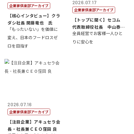
2026.07.17
企業家倶楽部アーカイブ
企業家倶楽部アーカイブ
【核心インタビュー】クラ
【トップに聞く】セコム
ダシ社長 関藤竜也 氏
代表取締役社長 中山泰
「もったいない」を価値に
全員経営でお客様一人ひと
男
変え、日本のフードロスゼ
りに安心を
ロを目指す
2026.07.16
企業家倶楽部アーカイブ
【注目企業】アキュセラ会
長・社長兼ＣＥＯ窪田 良