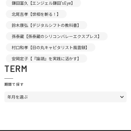
鎌田富久【エンジェル鎌田’sEye】
北尾吉孝【世相を斬る！】
鈴木康弘【デジタルシフトの教科書】
孫泰蔵【孫泰蔵のシリコンバレーエクスプレス】
村口和孝【日の丸キャピタリスト風雲録】
安岡定子【『論語』を実践に活かす】
TERM
期間で探す
年月を選ぶ