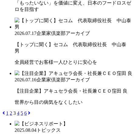
「もったいない」を価値に変え、日本のフードロスゼ
ロを目指す
2026.07.17
企業家倶楽部アーカイブ
【トップに聞く】セコム 代表取締役社長 中山泰
男
全員経営でお客様一人ひとりに安心を
2026.07.16
企業家倶楽部アーカイブ
【注目企業】アキュセラ会長・社長兼ＣＥＯ窪田 良
世界から目の病気をなくしたい
1
2
3
4
5
6
2025.08.04
トピックス