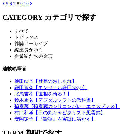
5
6
7
8
9
10
CATEGORY
カテゴリで探す
すべて
トピックス
雑誌アーカイブ
編集長がゆく
企業家たちの金言
連載執筆者
池田ゆう【社長のおしゃれ】
鎌田富久【エンジェル鎌田’sEye】
北尾吉孝【世相を斬る！】
鈴木康弘【デジタルシフトの教科書】
孫泰蔵【孫泰蔵のシリコンバレーエクスプレス】
村口和孝【日の丸キャピタリスト風雲録】
安岡定子【『論語』を実践に活かす】
TERM
期間で探す