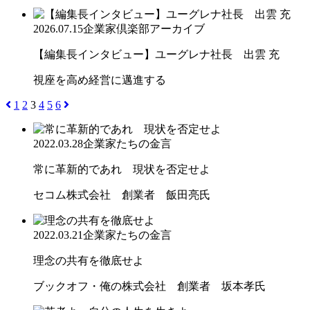
2026.07.15
企業家倶楽部アーカイブ
【編集長インタビュー】ユーグレナ社長 出雲 充
視座を高め経営に邁進する
1
2
3
4
5
6
2022.03.28
企業家たちの金言
常に革新的であれ 現状を否定せよ
セコム株式会社 創業者 飯田亮氏
2022.03.21
企業家たちの金言
理念の共有を徹底せよ
ブックオフ・俺の株式会社 創業者 坂本孝氏