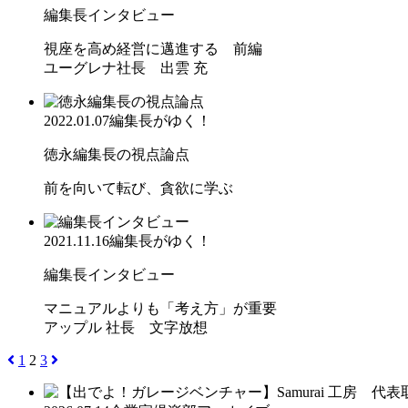
編集長インタビュー
視座を高め経営に邁進する 前編
ユーグレナ社長 出雲 充
2022.01.07
編集長がゆく！
徳永編集長の視点論点
前を向いて転び、貪欲に学ぶ
2021.11.16
編集長がゆく！
編集長インタビュー
マニュアルよりも「考え方」が重要
アップル 社長 文字放想
1
2
3