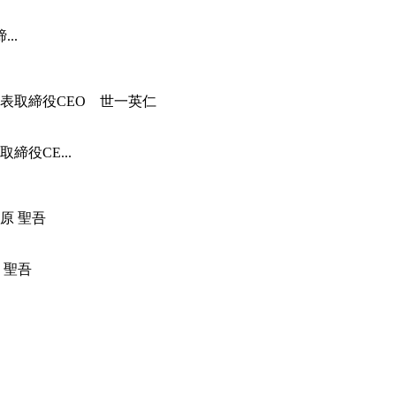
..
役CE...
 聖吾