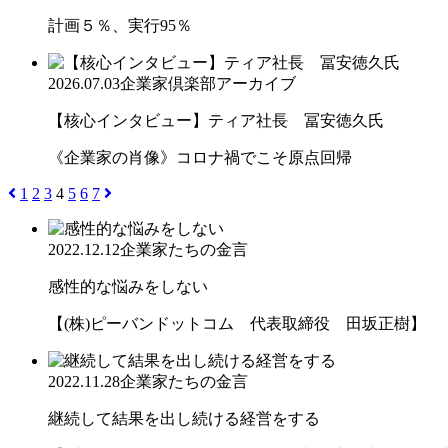
計画５％、実行95％
2026.07.03
企業家倶楽部アーカイブ
【核心インタビュー】ティア社長 冨安徳久氏
《企業家の肖像》コロナ禍でこそ原点回帰
1
2
3
4
5
6
7
2022.12.12
企業家たちの金言
感性的な悩みをしない
【(株)ピーバンドットコム 代表取締役 田坂正樹】
2022.11.28
企業家たちの金言
継続して結果を出し続ける経営をする