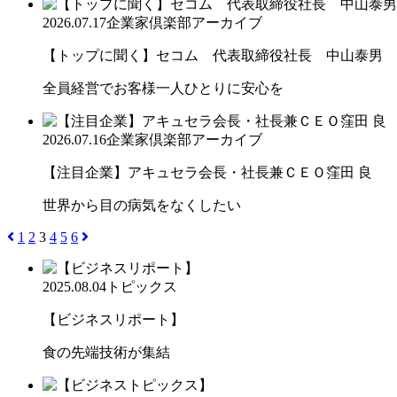
2026.07.17
企業家倶楽部アーカイブ
【トップに聞く】セコム 代表取締役社長 中山泰男
全員経営でお客様一人ひとりに安心を
2026.07.16
企業家倶楽部アーカイブ
【注目企業】アキュセラ会長・社長兼ＣＥＯ窪田 良
世界から目の病気をなくしたい
1
2
3
4
5
6
2025.08.04
トピックス
【ビジネスリポート】
食の先端技術が集結