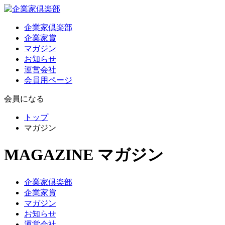
企業家倶楽部
企業家賞
マガジン
お知らせ
運営会社
会員用ページ
会員になる
トップ
マガジン
MAGAZINE
マガジン
企業家倶楽部
企業家賞
マガジン
お知らせ
運営会社