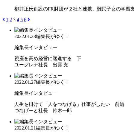
柳井正氏創設のFR財団が２社と連携、難民子女の学
1
2
3
4
5
6
2022.01.28
編集長がゆく！
編集長インタビュー
視座を高め経営に邁進する 下
ユーグレナ社長 出雲 充
2022.01.27
編集長がゆく！
編集長インタビュー
人生を掛けて「人をつなげる」仕事がしたい 前編
つなげーと社長 鈴木一郎
2022.01.21
編集長がゆく！