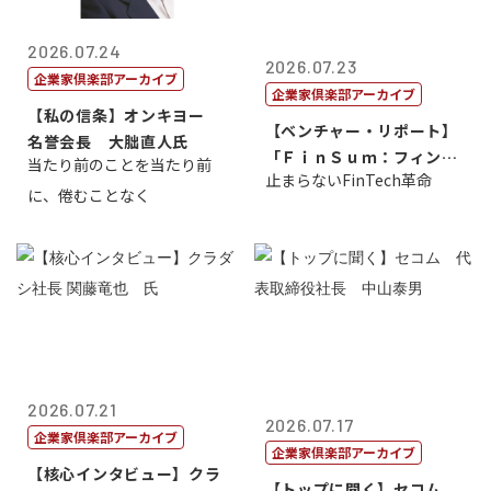
2026.07.24
2026.07.23
企業家倶楽部アーカイブ
企業家倶楽部アーカイブ
【私の信条】オンキヨー
【ベンチャー・リポート】
名誉会長 大朏直人氏
「ＦｉｎＳｕｍ：フィンテ
当たり前のことを当たり前
止まらないFinTech革命
ック・サミッ...
に、倦むことなく
2026.07.21
2026.07.17
企業家倶楽部アーカイブ
企業家倶楽部アーカイブ
【核心インタビュー】クラ
【トップに聞く】セコム