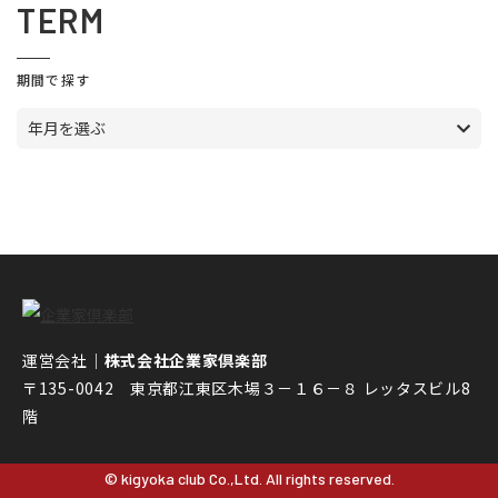
TERM
期間で探す
年月を選ぶ
運営会社｜
株式会社企業家倶楽部
〒135-0042 東京都江東区木場３－１６－８ レッタスビル8
階
© kigyoka club Co.,Ltd. All rights reserved.