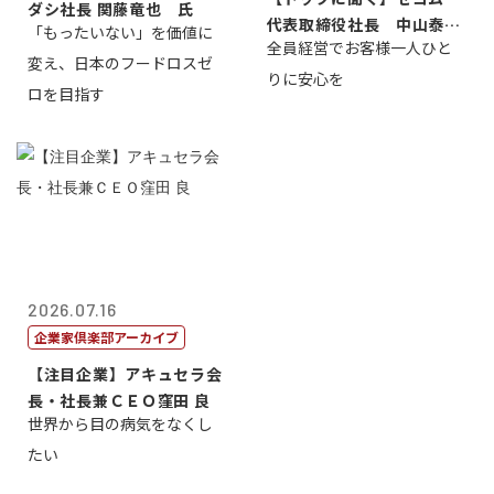
ダシ社長 関藤竜也 氏
代表取締役社長 中山泰
「もったいない」を価値に
全員経営でお客様一人ひと
男
変え、日本のフードロスゼ
りに安心を
ロを目指す
2026.07.16
企業家倶楽部アーカイブ
【注目企業】アキュセラ会
長・社長兼ＣＥＯ窪田 良
世界から目の病気をなくし
たい