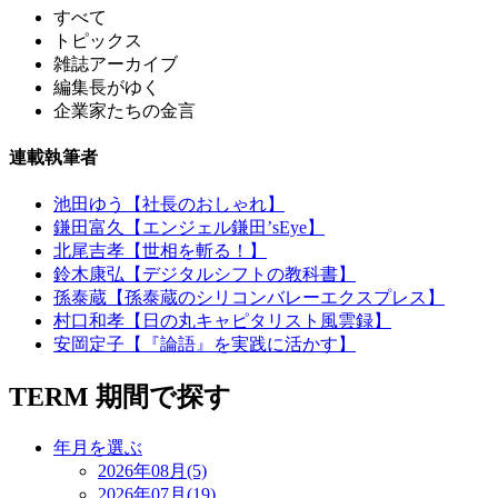
すべて
トピックス
雑誌アーカイブ
編集長がゆく
企業家たちの金言
連載執筆者
池田ゆう【社長のおしゃれ】
鎌田富久【エンジェル鎌田’sEye】
北尾吉孝【世相を斬る！】
鈴木康弘【デジタルシフトの教科書】
孫泰蔵【孫泰蔵のシリコンバレーエクスプレス】
村口和孝【日の丸キャピタリスト風雲録】
安岡定子【『論語』を実践に活かす】
TERM
期間で探す
年月を選ぶ
2026年08月(5)
2026年07月(19)