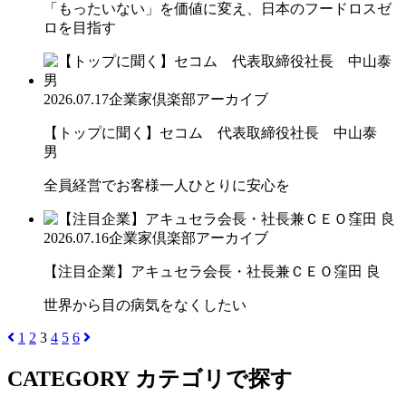
「もったいない」を価値に変え、日本のフードロスゼ
ロを目指す
2026.07.17
企業家倶楽部アーカイブ
【トップに聞く】セコム 代表取締役社長 中山泰
男
全員経営でお客様一人ひとりに安心を
2026.07.16
企業家倶楽部アーカイブ
【注目企業】アキュセラ会長・社長兼ＣＥＯ窪田 良
世界から目の病気をなくしたい
1
2
3
4
5
6
CATEGORY
カテゴリで探す