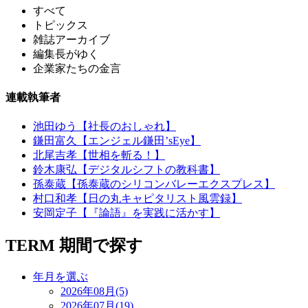
すべて
トピックス
雑誌アーカイブ
編集長がゆく
企業家たちの金言
連載執筆者
池田ゆう【社長のおしゃれ】
鎌田富久【エンジェル鎌田’sEye】
北尾吉孝【世相を斬る！】
鈴木康弘【デジタルシフトの教科書】
孫泰蔵【孫泰蔵のシリコンバレーエクスプレス】
村口和孝【日の丸キャピタリスト風雲録】
安岡定子【『論語』を実践に活かす】
TERM
期間で探す
年月を選ぶ
2026年08月(5)
2026年07月(19)