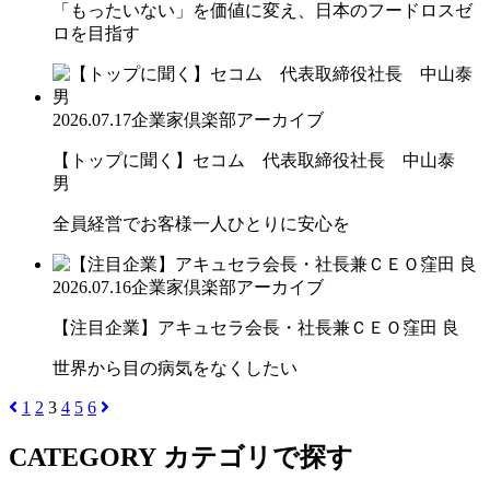
「もったいない」を価値に変え、日本のフードロスゼ
ロを目指す
2026.07.17
企業家倶楽部アーカイブ
【トップに聞く】セコム 代表取締役社長 中山泰
男
全員経営でお客様一人ひとりに安心を
2026.07.16
企業家倶楽部アーカイブ
【注目企業】アキュセラ会長・社長兼ＣＥＯ窪田 良
世界から目の病気をなくしたい
1
2
3
4
5
6
CATEGORY
カテゴリで探す