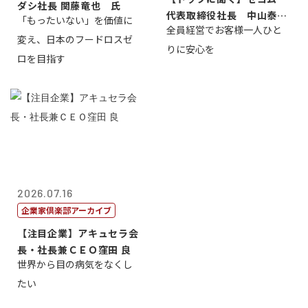
ダシ社長 関藤竜也 氏
代表取締役社長 中山泰
「もったいない」を価値に
全員経営でお客様一人ひと
男
変え、日本のフードロスゼ
りに安心を
ロを目指す
2026.07.16
企業家倶楽部アーカイブ
【注目企業】アキュセラ会
長・社長兼ＣＥＯ窪田 良
世界から目の病気をなくし
たい