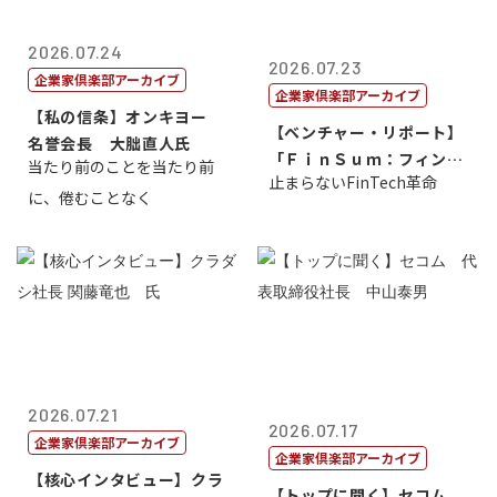
2026.07.24
2026.07.23
企業家倶楽部アーカイブ
企業家倶楽部アーカイブ
【私の信条】オンキヨー
【ベンチャー・リポート】
名誉会長 大朏直人氏
「ＦｉｎＳｕｍ：フィンテ
当たり前のことを当たり前
止まらないFinTech革命
ック・サミッ...
に、倦むことなく
2026.07.21
2026.07.17
企業家倶楽部アーカイブ
企業家倶楽部アーカイブ
【核心インタビュー】クラ
【トップに聞く】セコム