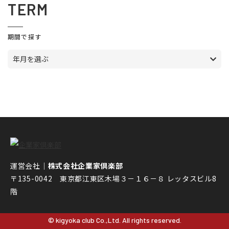
TERM
期間で探す
年月を選ぶ
運営会社｜
株式会社企業家倶楽部
〒135-0042 東京都江東区木場３－１６－８ レッタスビル8
階
© kigyoka club Co.,Ltd. All rights reserved.