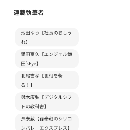
連載執筆者
池田ゆう【社長のおしゃ
れ】
鎌田富久【エンジェル鎌
田’sEye】
北尾吉孝【世相を斬
る！】
鈴木康弘【デジタルシフ
トの教科書】
孫泰蔵【孫泰蔵のシリコ
ンバレーエクスプレス】