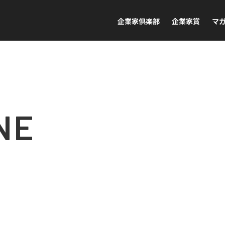
企業家倶楽部
企業家賞
マ
NE