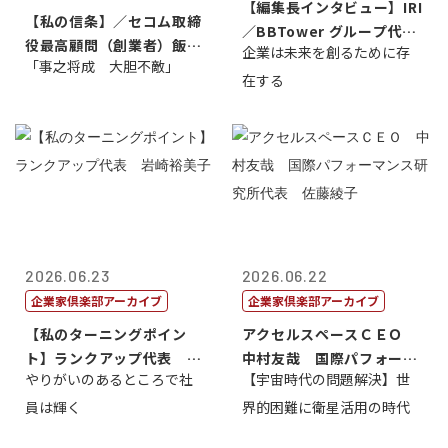
【編集長インタビュー】IRI
【私の信条】／セコム取締
／BBTower グループ代表
役最高顧問（創業者）飯田
企業は未来を創るために存
藤...
「事之将成 大胆不敵」
亮
在する
2026.06.23
2026.06.22
企業家倶楽部アーカイブ
企業家倶楽部アーカイブ
【私のターニングポイン
アクセルスペースＣＥＯ
ト】ランクアップ代表 岩
中村友哉 国際パフォーマ
やりがいのあるところで社
【宇宙時代の問題解決】世
崎裕美子
ンス研究所代...
員は輝く
界的困難に衛星活用の時代