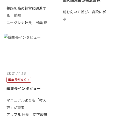
徳永編集長の視点論点
視座を高め経営に邁進す
前を向いて転び、貪欲に学
る 前編
ぶ
ユーグレナ社長 出雲 充
2021.11.16
編集長がゆく！
編集長インタビュー
マニュアルよりも「考え
方」が重要
アップル 社長 文字放想