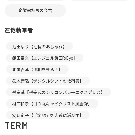
企業家たちの金言
連載執筆者
池田ゆう【社長のおしゃれ】
鎌田富久【エンジェル鎌田’sEye】
北尾吉孝【世相を斬る！】
鈴木康弘【デジタルシフトの教科書】
孫泰蔵【孫泰蔵のシリコンバレーエクスプレス】
村口和孝【日の丸キャピタリスト風雲録】
安岡定子【『論語』を実践に活かす】
TERM