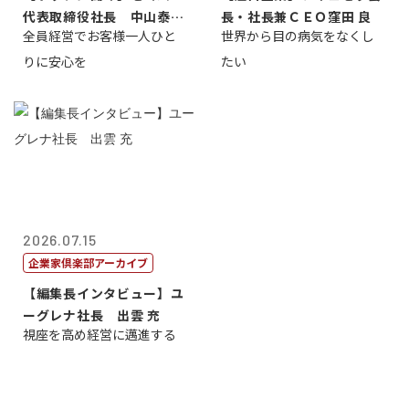
代表取締役社長 中山泰
長・社長兼ＣＥＯ窪田 良
全員経営でお客様一人ひと
世界から目の病気をなくし
男
りに安心を
たい
2026.07.15
企業家倶楽部アーカイブ
【編集長インタビュー】ユ
ーグレナ社長 出雲 充
視座を高め経営に邁進する