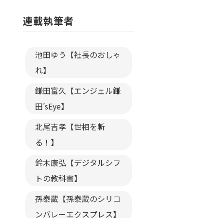
連載執筆者
池田ゆう【社長のおしゃ
れ】
鎌田富久【エンジェル鎌
田’sEye】
北尾吉孝【世相を斬
る！】
鈴木康弘【デジタルシフ
トの教科書】
孫泰蔵【孫泰蔵のシリコ
ンバレーエクスプレス】