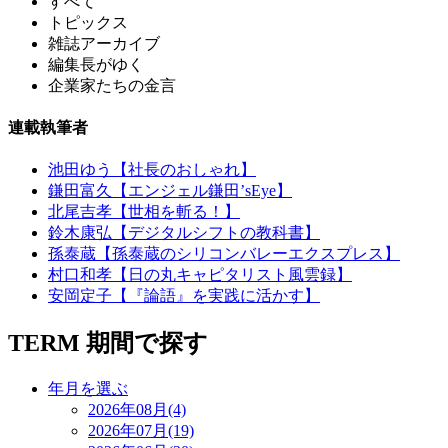
すべて
トピックス
雑誌アーカイブ
編集長がゆく
企業家たちの金言
連載執筆者
池田ゆう【社長のおしゃれ】
鎌田富久【エンジェル鎌田’sEye】
北尾吉孝【世相を斬る！】
鈴木康弘【デジタルシフトの教科書】
孫泰蔵【孫泰蔵のシリコンバレーエクスプレス】
村口和孝【日の丸キャピタリスト風雲録】
安岡定子【『論語』を実践に活かす】
TERM
期間で探す
年月を選ぶ
2026年08月(4)
2026年07月(19)