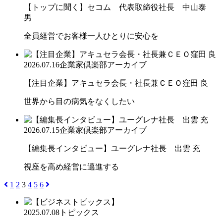
【トップに聞く】セコム 代表取締役社長 中山泰
男
全員経営でお客様一人ひとりに安心を
2026.07.16
企業家倶楽部アーカイブ
【注目企業】アキュセラ会長・社長兼ＣＥＯ窪田 良
世界から目の病気をなくしたい
2026.07.15
企業家倶楽部アーカイブ
【編集長インタビュー】ユーグレナ社長 出雲 充
視座を高め経営に邁進する
1
2
3
4
5
6
2025.07.08
トピックス