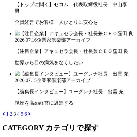
【トップに聞く】セコム 代表取締役社長 中山泰
男
全員経営でお客様一人ひとりに安心を
2026.07.16
企業家倶楽部アーカイブ
【注目企業】アキュセラ会長・社長兼ＣＥＯ窪田 良
世界から目の病気をなくしたい
2026.07.15
企業家倶楽部アーカイブ
【編集長インタビュー】ユーグレナ社長 出雲 充
視座を高め経営に邁進する
1
2
3
4
5
6
CATEGORY
カテゴリで探す