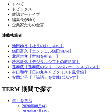
すべて
トピックス
雑誌アーカイブ
編集長がゆく
企業家たちの金言
連載執筆者
池田ゆう【社長のおしゃれ】
鎌田富久【エンジェル鎌田’sEye】
北尾吉孝【世相を斬る！】
鈴木康弘【デジタルシフトの教科書】
孫泰蔵【孫泰蔵のシリコンバレーエクスプレス】
村口和孝【日の丸キャピタリスト風雲録】
安岡定子【『論語』を実践に活かす】
TERM
期間で探す
年月を選ぶ
2026年08月(4)
2026年07月(19)