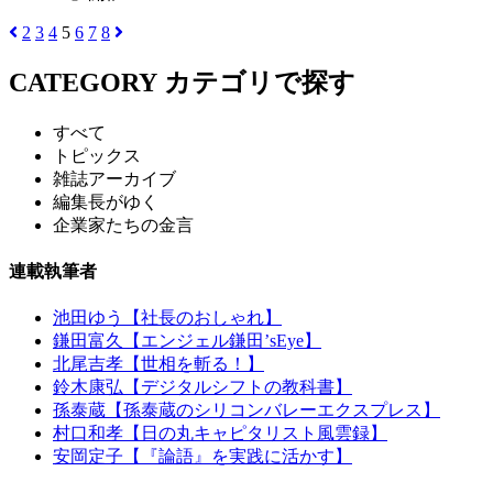
2
3
4
5
6
7
8
CATEGORY
カテゴリで探す
すべて
トピックス
雑誌アーカイブ
編集長がゆく
企業家たちの金言
連載執筆者
池田ゆう【社長のおしゃれ】
鎌田富久【エンジェル鎌田’sEye】
北尾吉孝【世相を斬る！】
鈴木康弘【デジタルシフトの教科書】
孫泰蔵【孫泰蔵のシリコンバレーエクスプレス】
村口和孝【日の丸キャピタリスト風雲録】
安岡定子【『論語』を実践に活かす】