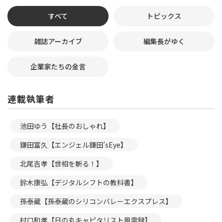
すべて
トピックス
雑誌アーカイブ
編集長がゆく
企業家たちの金言
連載執筆者
池田ゆう【社長のおしゃれ】
鎌田富久【エンジェル鎌田’sEye】
北尾吉孝【世相を斬る！】
鈴木康弘【デジタルシフトの教科書】
孫泰蔵【孫泰蔵のシリコンバレーエクスプレス】
村口和孝【日の丸キャピタリスト風雲録】