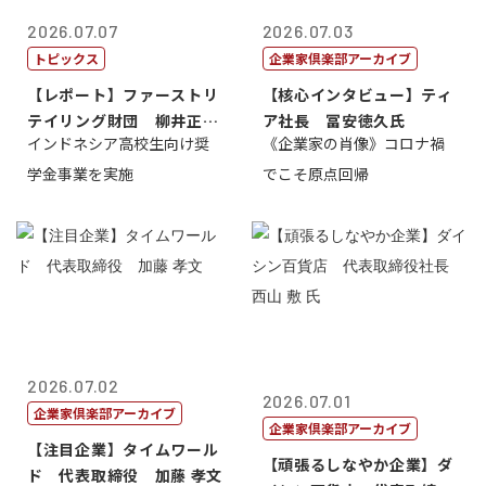
2026.07.07
2026.07.03
トピックス
企業家倶楽部アーカイブ
【レポート】ファーストリ
【核心インタビュー】ティ
テイリング財団 柳井正
ア社長 冨安徳久氏
インドネシア高校生向け奨
《企業家の肖像》コロナ禍
理事長
学金事業を実施
でこそ原点回帰
2026.07.02
2026.07.01
企業家倶楽部アーカイブ
企業家倶楽部アーカイブ
【注目企業】タイムワール
【頑張るしなやか企業】ダ
ド 代表取締役 加藤 孝文