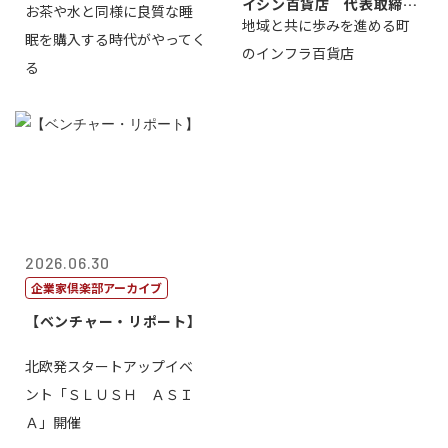
イシン百貨店 代表取締役
お茶や水と同様に良質な睡
地域と共に歩みを進める町
社長 西山 ...
眠を購入する時代がやってく
のインフラ百貨店
る
2026.06.30
企業家倶楽部アーカイブ
【ベンチャー・リポート】
北欧発スタートアップイベ
ント「ＳＬＵＳＨ ＡＳＩ
Ａ」開催