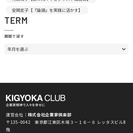
安岡定子【『論語』を実践に活かす】
TERM
期間で探す
年月を選ぶ
運営会社｜
株式会社企業家倶楽部
〒135-0042 東京都江東区木場３－１６－８ レッタスビル8
階