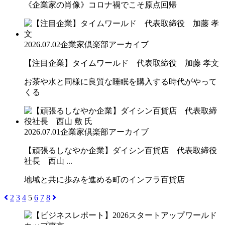
《企業家の肖像》コロナ禍でこそ原点回帰
2026.07.02
企業家倶楽部アーカイブ
【注目企業】タイムワールド 代表取締役 加藤 孝文
お茶や水と同様に良質な睡眠を購入する時代がやって
くる
2026.07.01
企業家倶楽部アーカイブ
【頑張るしなやか企業】ダイシン百貨店 代表取締役
社長 西山 ...
地域と共に歩みを進める町のインフラ百貨店
2
3
4
5
6
7
8