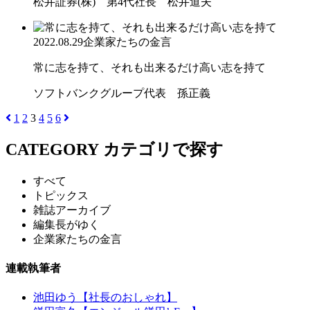
松井証券(株) 第4代社長 松井道夫
2022.08.29
企業家たちの金言
常に志を持て、それも出来るだけ高い志を持て
ソフトバンクグループ代表 孫正義
1
2
3
4
5
6
CATEGORY
カテゴリで探す
すべて
トピックス
雑誌アーカイブ
編集長がゆく
企業家たちの金言
連載執筆者
池田ゆう【社長のおしゃれ】